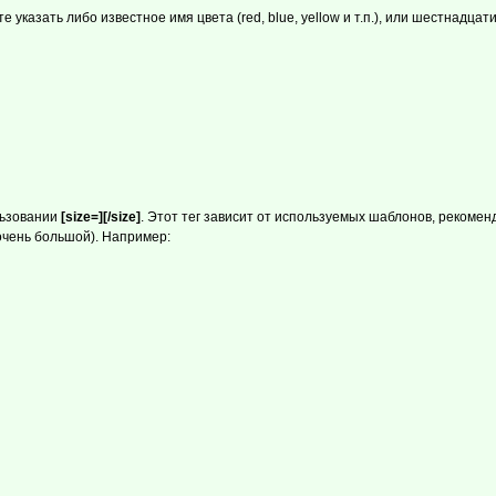
те указать либо известное имя цвета (red, blue, yellow и т.п.), или шестнад
льзовании
[size=][/size]
. Этот тег зависит от используемых шаблонов, рекоме
(очень большой). Например: