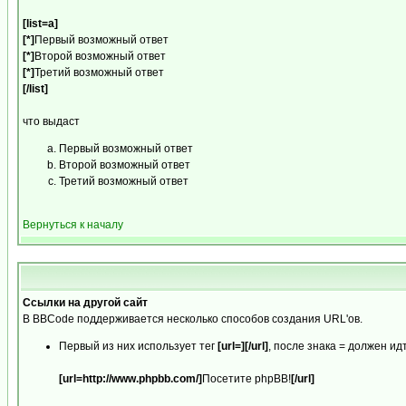
[list=a]
[*]
Первый возможный ответ
[*]
Второй возможный ответ
[*]
Третий возможный ответ
[/list]
что выдаст
Первый возможный ответ
Второй возможный ответ
Третий возможный ответ
Вернуться к началу
Ссылки на другой сайт
В BBCode поддерживается несколько способов создания URL'ов.
Первый из них использует тег
[url=][/url]
, после знака = должен и
[url=http://www.phpbb.com/]
Посетите phpBB!
[/url]