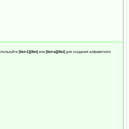
используйте
[list=1][/list]
или
[list=a][/list]
для создания алфавитного