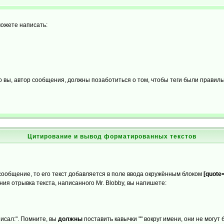
можете написать:
о вы, автор сообщения, должны позаботиться о том, чтобы теги были правил
Цитирование и вывод форматированных текстов
 сообщение, то его текст добавляется в поле ввода окружённым блоком
[quote=
ия отрывка текста, написанного Mr. Blobby, вы напишете:
писал:". Помните, вы
должны
поставить кавычки "" вокруг имени, они не могут