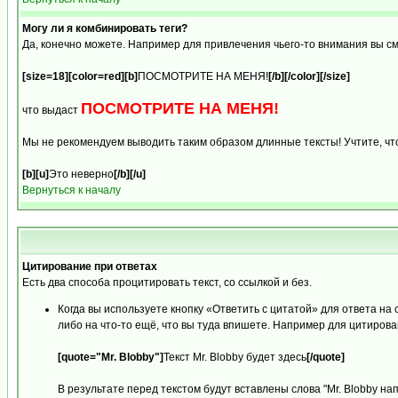
Могу ли я комбинировать теги?
Да, конечно можете. Например для привлечения чьего-то внимания вы с
[size=18][color=red][b]
ПОСМОТРИТЕ НА МЕНЯ!
[/b][/color][/size]
ПОСМОТРИТЕ НА МЕНЯ!
что выдаст
Мы не рекомендуем выводить таким образом длинные тексты! Учтите, чт
[b][u]
Это неверно
[/b][/u]
Вернуться к началу
Цитирование при ответах
Есть два способа процитировать текст, со ссылкой и без.
Когда вы используете кнопку «Ответить с цитатой» для ответа на
либо на что-то ещё, что вы туда впишете. Например для цитирован
[quote="Mr. Blobby"]
Текст Mr. Blobby будет здесь
[/quote]
В результате перед текстом будут вставлены слова "Mr. Blobby на