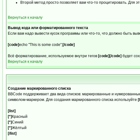
Второй метод просто позволяет вам что-то процитировать. Для это
Вернуться к началу
Вывод кода или форматированного текста
Если вам надо вывести кусок программы или что-то, что должно быть в
[code]
echo "This is some code";
[/code]
Всё форматирование, используемое внутри тегов
[code][/code]
будет сох
Вернуться к началу
Создание маркированного списка
BBCode поддерживает два вида списков: маркированные и нумерованные
символом-маркером. Для создания маркированного списка используйте
[
[list]
[*]
Красный
[*]
Синий
[*]
Жёлтый
[/list]