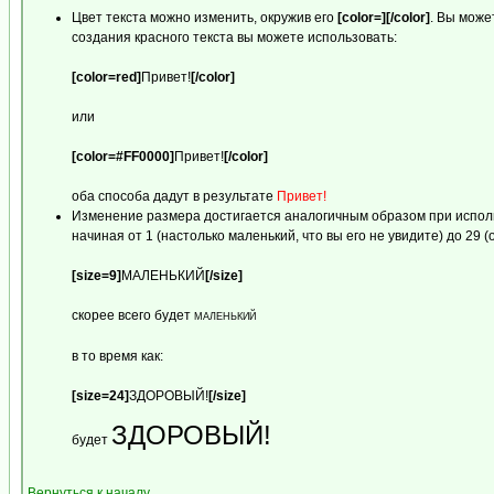
Цвет текста можно изменить, окружив его
[color=][/color]
. Вы може
создания красного текста вы можете использовать:
[color=red]
Привет!
[/color]
или
[color=#FF0000]
Привет!
[/color]
оба способа дадут в результате
Привет!
Изменение размера достигается аналогичным образом при испо
начиная от 1 (настолько маленький, что вы его не увидите) до 29 
[size=9]
МАЛЕНЬКИЙ
[/size]
скорее всего будет
МАЛЕНЬКИЙ
в то время как:
[size=24]
ЗДОРОВЫЙ!
[/size]
ЗДОРОВЫЙ!
будет
Вернуться к началу