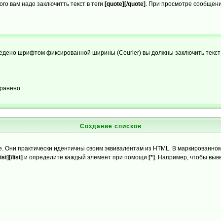
го вам надо заключитть текст в теги
[quote][/quote]
. При просмотре сообщения
ыведено шрифтом фиксированной ширины (Courier) вы должны заключить текст
ранено.
Создание списков
. Они практически идентичны своим эквивалентам из HTML. В маркированном
list][/list]
и определите каждый элемент при помощи
[*]
. Например, чтобы выв