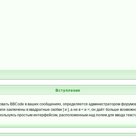
Вступление
вать BBCode в ваших сообщениях, определяется администратором форумов.
 заключены в квадратные скобки [ и ], а не в < и >; он даёт больше возмож
ользуясь простым интерфейсом, расположенным над полем для ввода текста.