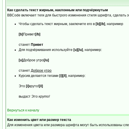
Как сделать текст жирным, наклонным или подчёркнутым
BBCode включает теги для быстрого изменения стиля шрифта, сделать 
Чтобы сделать текст жирным, заключите его в
[b][/b]
, например
[b]
Привет
[/b]
станет
Привет
Для подчёркивания используйте
[u][/u]
, например:
[u]
Доброе утро
[/u]
станет
Доброе утро
Курсив делается тегами
[i][/i]
, например:
Это
[i]
круто!
[/i]
выдаст Это
круто!
Вернуться к началу
Как изменить цвет или размер текста
Для изменения цвета или размера шрифта могут быть использованы след