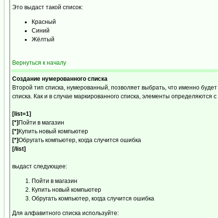
Это выдаст такой список:
Красный
Синий
Жёлтый
Вернуться к началу
Создание нумерованного списка
Второй тип списка, нумерованный, позволяет выбрать, что именно буде
списка. Как и в случае маркированного списка, элементы определяются
[list=1]
[*]
Пойти в магазин
[*]
Купить новый компьютер
[*]
Обругать компьютер, когда случится ошибка
[/list]
выдаст следующее:
Пойти в магазин
Купить новый компьютер
Обругать компьютер, когда случится ошибка
Для алфавитного списка используйте: