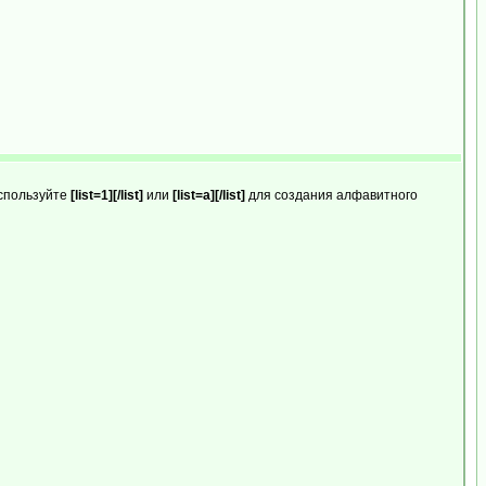
используйте
[list=1][/list]
или
[list=a][/list]
для создания алфавитного