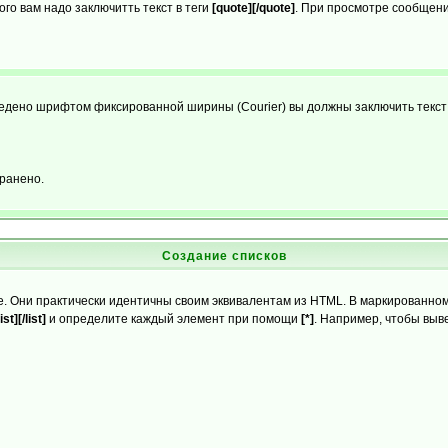
го вам надо заключитть текст в теги
[quote][/quote]
. При просмотре сообщения
ыведено шрифтом фиксированной ширины (Courier) вы должны заключить текст
ранено.
Создание списков
. Они практически идентичны своим эквивалентам из HTML. В маркированном
list][/list]
и определите каждый элемент при помощи
[*]
. Например, чтобы выв