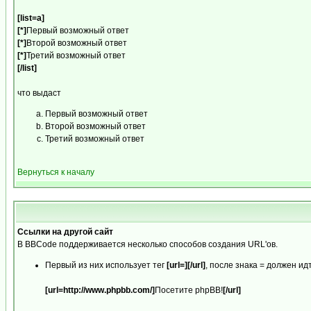
[list=a]
[*]
Первый возможный ответ
[*]
Второй возможный ответ
[*]
Третий возможный ответ
[/list]
что выдаст
Первый возможный ответ
Второй возможный ответ
Третий возможный ответ
Вернуться к началу
Ссылки на другой сайт
В BBCode поддерживается несколько способов создания URL'ов.
Первый из них использует тег
[url=][/url]
, после знака = должен и
[url=http://www.phpbb.com/]
Посетите phpBB!
[/url]