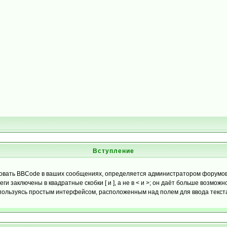
Вступление
вать BBCode в ваших сообщениях, определяется администратором форумов.
 заключены в квадратные скобки [ и ], а не в < и >; он даёт больше возмож
ользуясь простым интерфейсом, расположенным над полем для ввода текста.