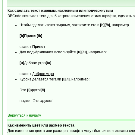
Как сделать текст жирным, наклонным или подчёркнутым
BBCode включает теги для быстрого изменения стиля шрифта, сделать 
Чтобы сделать текст жирным, заключите его в
[b][/b]
, например
[b]
Привет
[/b]
станет
Привет
Для подчёркивания используйте
[u][/u]
, например:
[u]
Доброе утро
[/u]
станет
Доброе утро
Курсив делается тегами
[i][/i]
, например:
Это
[i]
круто!
[/i]
выдаст Это
круто!
Вернуться к началу
Как изменить цвет или размер текста
Для изменения цвета или размера шрифта могут быть использованы след