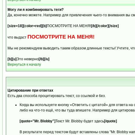
Могу ли я комбинировать теги?
Да, конечно можете. Например для привлечения чьего-то внимания вы с
[size=18][color=red][b]
ПОСМОТРИТЕ НА МЕНЯ!
[/b][/color][/size]
ПОСМОТРИТЕ НА МЕНЯ!
что выдаст
Мы не рекомендуем выводить таким образом длинные тексты! Учтите, чт
[b][u]
Это неверно
[/b][/u]
Вернуться к началу
Цитирование при ответах
Есть два способа процитировать текст, со ссылкой и без.
Когда вы используете кнопку «Ответить с цитатой» для ответа на
либо на что-то ещё, что вы туда впишете. Например для цитирован
[quote="Mr. Blobby"]
Текст Mr. Blobby будет здесь
[/quote]
В результате перед текстом будут вставлены слова "Mr. Blobby на