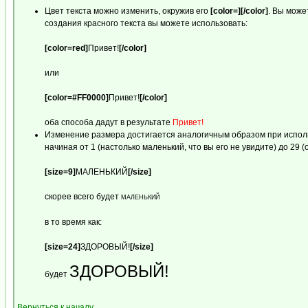
Цвет текста можно изменить, окружив его
[color=][/color]
. Вы може
создания красного текста вы можете использовать:
[color=red]
Привет!
[/color]
или
[color=#FF0000]
Привет!
[/color]
оба способа дадут в результате
Привет!
Изменение размера достигается аналогичным образом при испо
начиная от 1 (настолько маленький, что вы его не увидите) до 29 
[size=9]
МАЛЕНЬКИЙ
[/size]
скорее всего будет
МАЛЕНЬКИЙ
в то время как:
[size=24]
ЗДОРОВЫЙ!
[/size]
ЗДОРОВЫЙ!
будет
Вернуться к началу