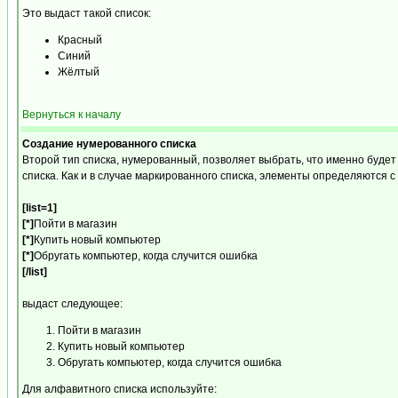
Это выдаст такой список:
Красный
Синий
Жёлтый
Вернуться к началу
Создание нумерованного списка
Второй тип списка, нумерованный, позволяет выбрать, что именно буде
списка. Как и в случае маркированного списка, элементы определяются
[list=1]
[*]
Пойти в магазин
[*]
Купить новый компьютер
[*]
Обругать компьютер, когда случится ошибка
[/list]
выдаст следующее:
Пойти в магазин
Купить новый компьютер
Обругать компьютер, когда случится ошибка
Для алфавитного списка используйте: