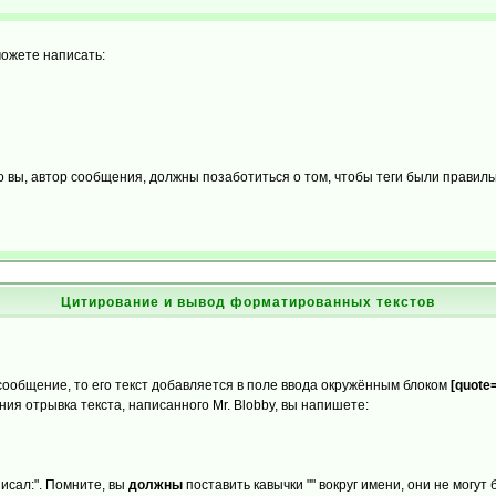
можете написать:
о вы, автор сообщения, должны позаботиться о том, чтобы теги были правил
Цитирование и вывод форматированных текстов
 сообщение, то его текст добавляется в поле ввода окружённым блоком
[quote=
ия отрывка текста, написанного Mr. Blobby, вы напишете:
писал:". Помните, вы
должны
поставить кавычки "" вокруг имени, они не могут