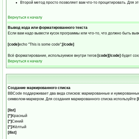
Второй метод просто позволяет вам что-то процитировать. Для это
Вернуться к началу
Вывод кода или форматированного текста
Если вам надо вывести кусок программы или что-то, что должно быть в
[code]
echo "This is some code";
[/code]
Всё форматирование, используемое внутри тегов
[code][/code]
будет сох
Вернуться к началу
Создание маркированного списка
BBCode поддерживает два вида списков: маркированные и нумерованные
символом-маркером. Для создания маркированного списка используйте
[
[list]
[*]
Красный
[*]
Синий
[*]
Жёлтый
[/list]