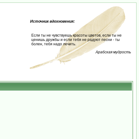
Источник вдохновения:
Если ты не чувствуешь красоты цветов, если ты не
ценишь дружбы и если тебя не радуют песни - ты
болен, тебя надо лечить.
Арабская мудрость