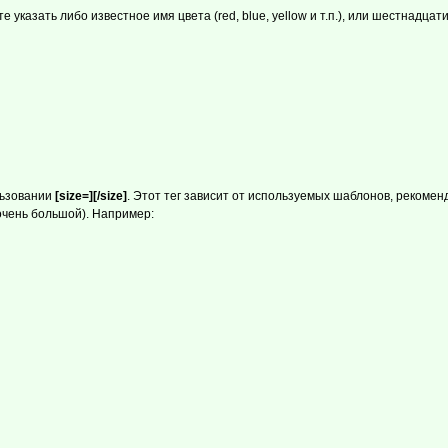
те указать либо известное имя цвета (red, blue, yellow и т.п.), или шестнад
льзовании
[size=][/size]
. Этот тег зависит от используемых шаблонов, рекоме
(очень большой). Например: