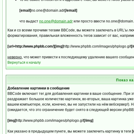
[email]
no.one@domain.adr
[/email]
что выдаст
no.one@domain.adr
или просто ввести no.one@domain.
Как и со всеми прочими тегами BBCode, вы можете заключать в URL'ы лю
форматирования, правильная вложенность тегов зависит от вас, наприм
[url=http://www.phpbb.com/][img]
http://www.phpbb.com/images/phplogo.gif
[/
неверно
, что может привести к последующему удалению вашего сообщения
Вернуться к началу
Показ к
Добавление картинки в сообщение
BBCode включает тег для добавления картинки в ваше сообщение. При э
раздражает большое количество картинок, во-вторых, ваша картинка уже
вашем компьютере, если, конечно, вы не запустили на нём вебсервер!)
(ожидается, что это ограничение будет снято в следующей версии phpBB
[img]
http://www.phpbb.com/images/phplogo.gif
[/img]
Как указано в предыдущем пункте, вы можете заключить картинку в теги
[