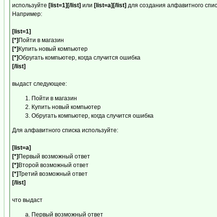
используйте
[list=1][/list]
или
[list=a][/list]
для создания алфавитного спис
Например:
[list=1]
[*]
Пойти в магазин
[*]
Купить новый компьютер
[*]
Обругать компьютер, когда случится ошибка
[/list]
выдаст следующее:
Пойти в магазин
Купить новый компьютер
Обругать компьютер, когда случится ошибка
Для алфавитного списка используйте:
[list=a]
[*]
Первый возможный ответ
[*]
Второй возможный ответ
[*]
Третий возможный ответ
[/list]
что выдаст
Первый возможный ответ