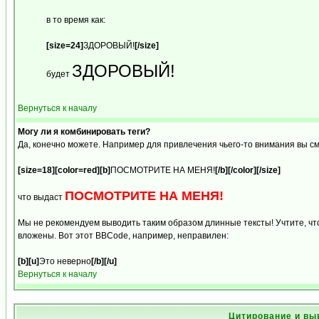
в то время как:
[size=24]
ЗДОРОВЫЙ!
[/size]
ЗДОРОВЫЙ!
будет
Вернуться к началу
Могу ли я комбинировать теги?
Да, конечно можете. Например для привлечения чьего-то внимания вы с
[size=18][color=red][b]
ПОСМОТРИТЕ НА МЕНЯ!
[/b][/color][/size]
ПОСМОТРИТЕ НА МЕНЯ!
что выдаст
Мы не рекомендуем выводить таким образом длинные тексты! Учтите, чт
вложены. Вот этот BBCode, например, неправилен:
[b][u]
Это неверно
[/b][/u]
Вернуться к началу
Цитирование и вы