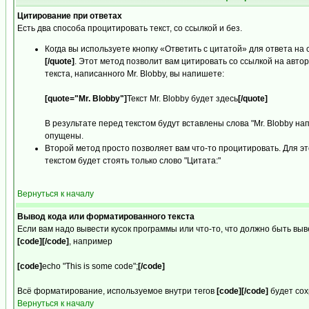
Цитирование при ответах
Есть два способа процитировать текст, со ссылкой и без.
Когда вы используете кнопку «Ответить с цитатой» для ответа на
[/quote]
. Этот метод позволит вам цитировать со ссылкой на авто
текста, написанного Mr. Blobby, вы напишете:
[quote="Mr. Blobby"]
Текст Mr. Blobby будет здесь
[/quote]
В результате перед текстом будут вставлены слова "Mr. Blobby на
опущены.
Второй метод просто позволяет вам что-то процитировать. Для это
текстом будет стоять только слово "Цитата:"
Вернуться к началу
Вывод кода или форматированного текста
Если вам надо вывести кусок программы или что-то, что должно быть вы
[code][/code]
, например
[code]
echo "This is some code";
[/code]
Всё форматирование, используемое внутри тегов
[code][/code]
будет сох
Вернуться к началу