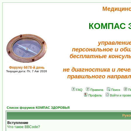
Медицинс
КОМПАС 
управление
персональное и об
бесплатные консул
Форуму 6678-й день
не диагностика и лече
Текущая дата: Пт, 7 Авг 2026
правильного направл
FAQ
Правила
Поиск
П
Профиль
Войти и пров
Список форумов КОМПАС ЗДОРОВЬЯ
Руко
Вступление
Что такое BBCode?