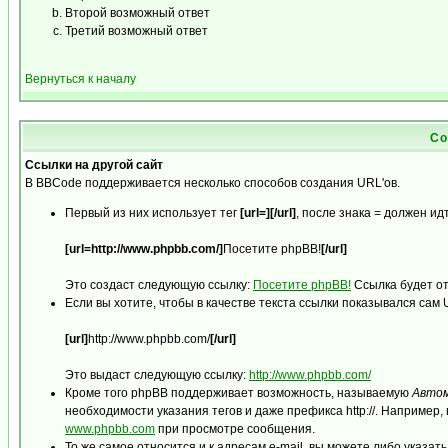
Второй возможный ответ
Третий возможный ответ
Вернуться к началу
Со
Ссылки на другой сайт
В BBCode поддерживается несколько способов создания URL'ов.
Первый из них использует тег
[url=][/url]
, после знака = должен и
[url=http://www.phpbb.com/]
Посетите phpBB!
[/url]
Это создаст следующую ссылку:
Посетите phpBB!
Ссылка будет от
Если вы хотите, чтобы в качестве текста ссылки показывался сам
[url]
http://www.phpbb.com/
[/url]
Это выдаст следующую ссылку:
http://www.phpbb.com/
Кроме того phpBB поддерживает возможность, называемую
Автом
необходимости указания тегов и даже префикса http://. Например
www.phpbb.com
при просмотре сообщения.
То же самое относится и к адресам e-mail, вы можете либо указать