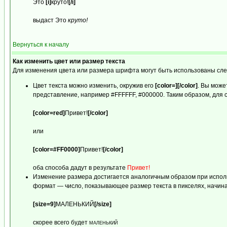
Это
[i]
круто!
[/i]
выдаст Это
круто!
Вернуться к началу
Как изменить цвет или размер текста
Для изменения цвета или размера шрифта могут быть использованы след
Цвет текста можно изменить, окружив его
[color=][/color]
. Вы може
представление, например #FFFFFF, #000000. Таким образом, для с
[color=red]
Привет!
[/color]
или
[color=#FF0000]
Привет!
[/color]
оба способа дадут в результате
Привет!
Изменение размера достигается аналогичным образом при испо
формат — число, показывающее размер текста в пикселях, начиная 
[size=9]
МАЛЕНЬКИЙ
[/size]
скорее всего будет
МАЛЕНЬКИЙ