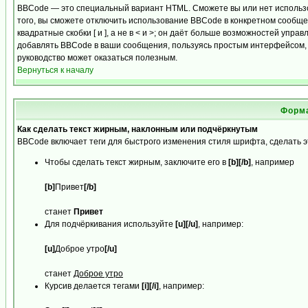
BBCode — это специальный вариант HTML. Сможете вы или нет использ
того, вы сможете отключить использование BBCode в конкретном сообще
квадратные скобки [ и ], а не в < и >; он даёт больше возможностей уп
добавлять BBCode в ваши сообщения, пользуясь простым интерфейсом, 
руководство может оказаться полезным.
Вернуться к началу
Форма
Как сделать текст жирным, наклонным или подчёркнутым
BBCode включает теги для быстрого изменения стиля шрифта, сделать 
Чтобы сделать текст жирным, заключите его в
[b][/b]
, например
[b]
Привет
[/b]
станет
Привет
Для подчёркивания используйте
[u][/u]
, например:
[u]
Доброе утро
[/u]
станет
Доброе утро
Курсив делается тегами
[i][/i]
, например: