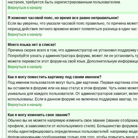
настроек, требуется быть зарегистрированным пользователем.
Вернуться к началу
Я изменил часовой пояс, но время все равно неправильное!
Если вы уверены, что указали часовой пояс правильно, то причина может
период действия летнего времени может появляться разница в один час
Вернуться к началу
Моего языка нет в списке!
Причина скорее всего в том, что администратор не установил поддержку 
Попробуйте узнать у администратора форума, может ли он установить тр
можете перевести этот форум на свой язык. Дополнительную информацию
Вернуться к началу
Как я могу поместить картинку под своим именем?
Под именем пользователя могут быть две картинки. Первая картинка отн
вы оставили в форуме или на ваш статус в этом форуме. Чуть ниже може
уникальна для каждого пользователя. От администраторов зависит, включ
использованы. Если в данном форуме не включена поддержка аватар, то
Вернуться к началу
Как я могу изменить свое звание?
Обычно вы не можете напрямую изменить свое звание (звание отображае
профиле, в зависимости от используемого стиля). Большинство форумов
чтобы идентифицировать определенных пользователей: например модер
форум ненужными сообщениями только для того, чтобы повысить ваше з