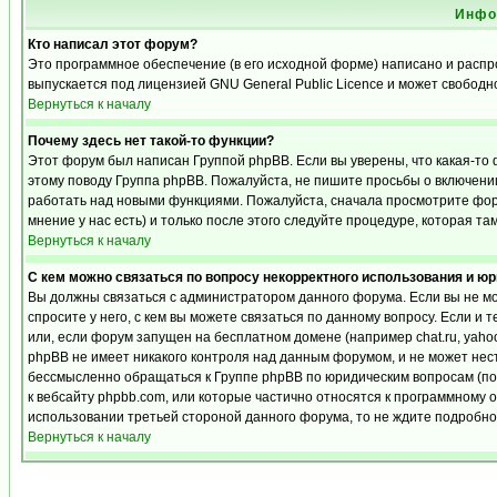
Инфо
Кто написал этот форум?
Это программное обеспечение (в его исходной форме) написано и расп
выпускается под лицензией GNU General Public Licence и может свобод
Вернуться к началу
Почему здесь нет такой-то функции?
Этот форум был написан Группой phpBB. Если вы уверены, что какая-то 
этому поводу Группа phpBB. Пожалуйста, не пишите просьбы о включении
работать над новыми функциями. Пожалуйста, сначала просмотрите фору
мнение у нас есть) и только после этого следуйте процедуре, которая та
Вернуться к началу
С кем можно связаться по вопросу некорректного использования и ю
Вы должны связаться с администратором данного форума. Если вы не мо
спросите у него, с кем вы можете связаться по данному вопросу. Если и 
или, если форум запущен на бесплатном домене (например chat.ru, yahoo, f
phpBB не имеет никакого контроля над данным форумом, и не может нест
бессмысленно обращаться к Группе phpBB по юридическим вопросам (по п
к вебсайту phpbb.com, или которые частично относятся к программному 
использовании третьей стороной данного форума, то не ждите подробног
Вернуться к началу