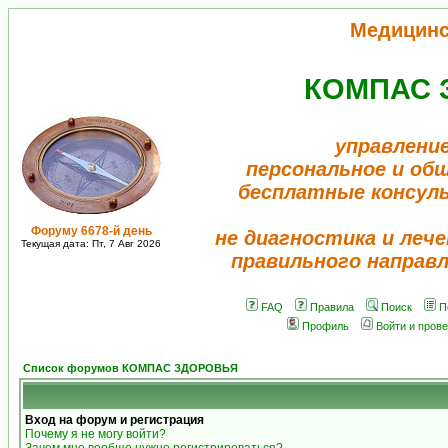
Медицинс
КОМПАС 
управлени
персональное и об
бесплатные консул
Форуму 6678-й день
не диагностика и лече
Текущая дата: Пт, 7 Авг 2026
правильного направ
FAQ
Правила
Поиск
П
Профиль
Войти и пров
Список форумов КОМПАС ЗДОРОВЬЯ
Вход на форум и регистрация
Почему я не могу войти?