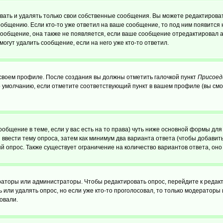
ать и удалять только свои собственные сообщения. Вы можете редактироват
ообщению. Если кто-то уже ответил на ваше сообщение, то под ним появится
 сообщение, она также не появляется, если ваше сообщение отредактировал 
могут удалить сообщение, если на него уже кто-то ответил.
 своем профиле. После создания вы должны отметить галочкой пункт
Присоед
 умолчанию, если отметите соответствующий пункт в вашем профиле (вы смо
сообщение в теме, если у вас есть на то права) чуть ниже основной формы д
ы ввести тему опроса, затем как минимум два варианта ответа (чтобы добавит
й опрос. Также существует ограничение на количество вариантов ответа, он
ераторы или администраторы. Чтобы редактировать опрос, перейдите к редакт
ь или удалять опрос, но если уже кто-то проголосовал, то только модераторы
овали.