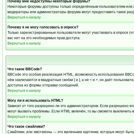
Почему мне недоступны некоторые форумы?
Некоторые форумы доступны только определённым пользователям или гр
модераторы или администраторы форума могут предоставить такое разр
Вернуться к началу
Почему я не могу голосовать в опросе?
Только зарегистрированные пользователи могут участвовать в опросе (чт
вас нет на это необходимых прав доступа.
Вернуться к началу
Что такое BBCode?
BBCode это особая реализация HTML, возможность использования BBCod
нём заключаются в квадратные скобки [ и ], а не < и >, он даёт польз
доступна из формы отправки сообщений.
Вернуться к началу
Могу ли я использовать HTML?
Зависит от того разрешено ли это администратором. Если разрешено его 
могут вызвать проблемы. Если HTML включён, то вы сможете выключить 
Вернуться к началу
Что такое смайлики?
Смайлики, или эмотиконы — это маленькие картинки, которые могут быть 