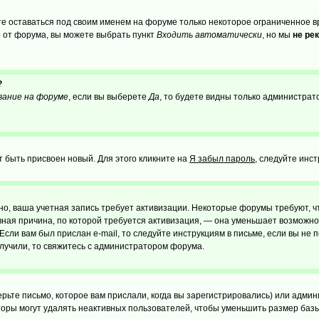
те оставаться под своим именем на форуме только некоторое ограниченное вр
о от форума, вы можете выбрать пункт
Входить автоматически
, но мы
не ре
?
вание на форуме
, если вы выберете
Да
, то будете видны только администрат
т быть присвоен новый. Для этого кликните на
Я забыл пароль
, следуйте инс
ожно, ваша учетная запись требует активизации. Некоторые форумы требуют,
лавная причина, по которой требуется активизация, — она уменьшает возмож
Если вам был прислан e-mail, то следуйте инструкциям в письме, если вы не п
олучили, то свяжитесь с администратором форума.
ьте письмо, которое вам прислали, когда вы зарегистрировались) или админ
оры могут удалять неактивных пользователей, чтобы уменьшить размер базы