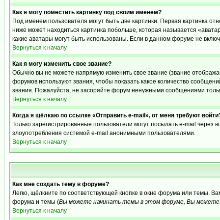
Как я могу поместить картинку под своим именем?
Под именем пользователя могут быть две картинки. Первая картинка отн
ниже может находиться картинка побольше, которая называется «аватара
какие аватары могут быть использованы. Если в данном форуме не вклю
Вернуться к началу
Как я могу изменить свое звание?
Обычно вы не можете напрямую изменить свое звание (звание отображае
форумов используют звания, чтобы показать какое количество сообще
звания. Пожалуйста, не засоряйте форум ненужными сообщениями только
Вернуться к началу
Когда я щёлкаю по ссылке «Отправить e-mail», от меня требуют войти
Только зарегистрированные пользователи могут посылать e-mail через 
злоупотребления системой e-mail анонимными пользователями.
Вернуться к началу
Как мне создать тему в форуме?
Легко, щёлкните по соответствующей кнопке в окне форума или темы. В
форума и темы (
Вы можете начинать темы в этом форуме, Вы можете 
Вернуться к началу