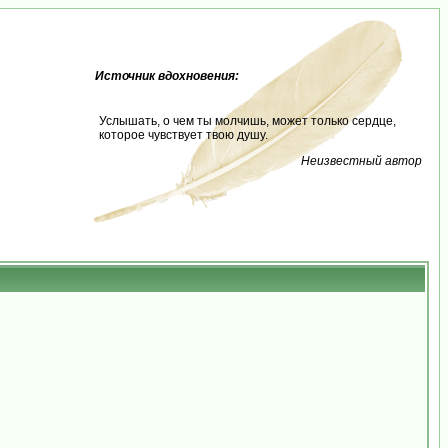
Источник вдохновения:
Услышать, о чем ты молчишь, может только сердце,
которое чувствует твою душу.
Неизвестный автор