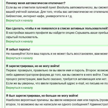
Почему меня автоматически отключает?
Если вы не отметили галочкой пункт
Входить автоматически
, вы сможе
вашей учётной записью. Для того, чтобы вас автоматически не отключал
библиотеке, интернет-кафе, университете и т.д.
Вернуться к началу
Как сделать, чтобы я не появлялся в списке активных пользователей
В настройках вашего профиля вы найдете опцию
Скрывать ваше пребы
скрытый пользователь.
Вернуться к началу
Я забыл пароль!
Не паникуйте! Хотя ваш пароль и не может быть восстановлен, вам може
Вернуться к началу
Я зарегистрирован, но не могу войти!
Первое: проверьте, правильно ли вы ввели имя и пароль. Второе: возм
либо администратором форума до того, как вы сможете в него войти. Г
процесс регистрации, вам было сказано, требуется активизация или нет. 
Если же вы уверены, что ввели правильный адрес e-mail, но письма не п
Вернуться к началу
Я был зарегистрирован, но больше не могу войти!
Наиболее вероятные причины: вы ввели неверное имя или пароль (провер
второе, то возможно вы не написали ни одного сообщения? Администрат