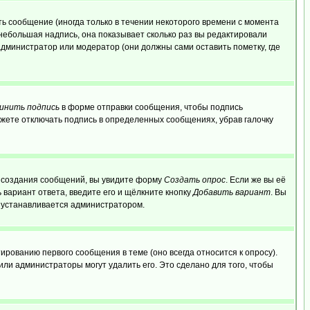
ь сообщение (иногда только в течении некоторого времени с момента
 небольшая надпись, она показывает сколько раз вы редактировали
администратор или модератор (они должны сами оставить пометку, где
инить подпись
в форме отправки сообщения, чтобы подпись
жете отключать подпись в определенных сообщениях, убрав галочку
ля создания сообщений, вы увидите форму
Создать опрос
. Если же вы её
ь вариант ответа, введите его и щёлкните кнопку
Добавить вариант
. Вы
о устанавливается администратором.
ированию первого сообщения в теме (оно всегда относится к опросу).
 или администраторы могут удалить его. Это сделано для того, чтобы