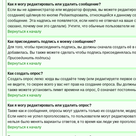
Как я могу редактировать или удалить сообщение?
Если вы не администратор или модератор форума, вы можете редактиров
создания) щёлкнув по кнопке
Редактировать
, относящейся к данному с
сообщение. Эта надпись не появляется, если никто не отвечал на ваше
сказано, почему они это сделали). Учтите, что обычные пользователи не 
Вернуться к началу
Как присоединить подпись к моему сообщению?
Для того, чтобы присоединить подпись, вы должны сначала создать её в
добавилась. Вы также можете сделать чтобы подпись присоединялась по
Присоединить подпись
)
Вернуться к началу
Как создать опрос?
Создать опрос легко: когда вы создаёте тему (или редактируете первое 
не видите, то скорее всего у вас нет прав на создание опроса. Вы должн
также можете установить лимит времени на опрос, 0 означает постоянны
Вернуться к началу
Как я могу редактировать или удалить опрос?
Также как и сообщения, опросы могут удалять только их создатели, мод
Если никто не успел проголосовать, то пользователи могут редактироват
нельзя было менять варианты ответов, в то время как люди уже проголос
Вернуться к началу