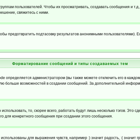
уппам пользователей. Чтобы их просматривать, создавать сообщения и т.д.
ешение, свяжитесь с ними.
обы предотвратить подтасовку результатов анонимными пользователями). Если
Форматирование сообщений и типы создаваемых тем
e определяется администратором (вы также можете отключить его в каждом 
ователю больше возможностей в создании сообщений. За дополнительной инфо
использовать, то, скорее всего, работать будут лишь несколько тэгов. Это с
его для конкретного сообщения при создании этого сообщения.
использованы для выражения чувств, например :) значит радость, :( значит 