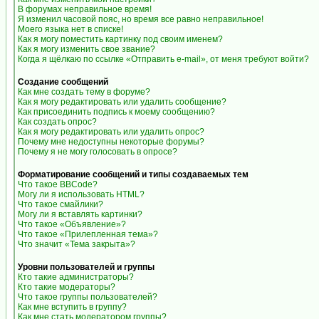
В форумах неправильное время!
Я изменил часовой пояс, но время все равно неправильное!
Моего языка нет в списке!
Как я могу поместить картинку под своим именем?
Как я могу изменить свое звание?
Когда я щёлкаю по ссылке «Отправить e-mail», от меня требуют войти?
Создание сообщений
Как мне создать тему в форуме?
Как я могу редактировать или удалить сообщение?
Как присоединить подпись к моему сообщению?
Как создать опрос?
Как я могу редактировать или удалить опрос?
Почему мне недоступны некоторые форумы?
Почему я не могу голосовать в опросе?
Форматирование сообщений и типы создаваемых тем
Что такое BBCode?
Могу ли я использовать HTML?
Что такое смайлики?
Могу ли я вставлять картинки?
Что такое «Объявление»?
Что такое «Прилепленная тема»?
Что значит «Тема закрыта»?
Уровни пользователей и группы
Кто такие администраторы?
Кто такие модераторы?
Что такое группы пользователей?
Как мне вступить в группу?
Как мне стать модератором группы?