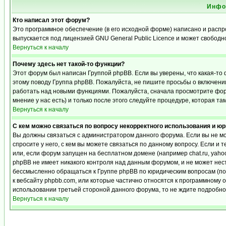
Инфо
Кто написал этот форум?
Это программное обеспечение (в его исходной форме) написано и расп
выпускается под лицензией GNU General Public Licence и может свобод
Вернуться к началу
Почему здесь нет такой-то функции?
Этот форум был написан Группой phpBB. Если вы уверены, что какая-то 
этому поводу Группа phpBB. Пожалуйста, не пишите просьбы о включении
работать над новыми функциями. Пожалуйста, сначала просмотрите фору
мнение у нас есть) и только после этого следуйте процедуре, которая та
Вернуться к началу
С кем можно связаться по вопросу некорректного использования и ю
Вы должны связаться с администратором данного форума. Если вы не мо
спросите у него, с кем вы можете связаться по данному вопросу. Если и 
или, если форум запущен на бесплатном домене (например chat.ru, yahoo, f
phpBB не имеет никакого контроля над данным форумом, и не может нест
бессмысленно обращаться к Группе phpBB по юридическим вопросам (по п
к вебсайту phpbb.com, или которые частично относятся к программному 
использовании третьей стороной данного форума, то не ждите подробног
Вернуться к началу