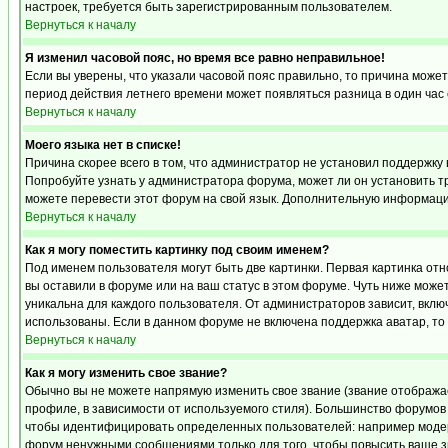
настроек, требуется быть зарегистрированным пользователем.
Вернуться к началу
Я изменил часовой пояс, но время все равно неправильное!
Если вы уверены, что указали часовой пояс правильно, то причина может
период действия летнего времени может появляться разница в один час
Вернуться к началу
Моего языка нет в списке!
Причина скорее всего в том, что администратор не установил поддержку 
Попробуйте узнать у администратора форума, может ли он установить тр
можете перевести этот форум на свой язык. Дополнительную информацию
Вернуться к началу
Как я могу поместить картинку под своим именем?
Под именем пользователя могут быть две картинки. Первая картинка отн
вы оставили в форуме или на ваш статус в этом форуме. Чуть ниже може
уникальна для каждого пользователя. От администраторов зависит, включ
использованы. Если в данном форуме не включена поддержка аватар, то
Вернуться к началу
Как я могу изменить свое звание?
Обычно вы не можете напрямую изменить свое звание (звание отображае
профиле, в зависимости от используемого стиля). Большинство форумов
чтобы идентифицировать определенных пользователей: например модер
форум ненужными сообщениями только для того, чтобы повысить ваше з