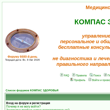
Медицинс
КОМПАС 
управление
персональное и об
бесплатные консул
Форуму 6680-й день
не диагностика и лече
Текущая дата: Вс, 9 Авг 2026
правильного направл
FAQ
Правила
Поиск
П
Профиль
Войти и пров
Список форумов КОМПАС ЗДОРОВЬЯ
Вход на форум и регистрация
Почему я не могу войти?