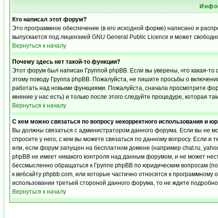
Инфо
Кто написал этот форум?
Это программное обеспечение (в его исходной форме) написано и расп
выпускается под лицензией GNU General Public Licence и может свобод
Вернуться к началу
Почему здесь нет такой-то функции?
Этот форум был написан Группой phpBB. Если вы уверены, что какая-то 
этому поводу Группа phpBB. Пожалуйста, не пишите просьбы о включении
работать над новыми функциями. Пожалуйста, сначала просмотрите фору
мнение у нас есть) и только после этого следуйте процедуре, которая та
Вернуться к началу
С кем можно связаться по вопросу некорректного использования и ю
Вы должны связаться с администратором данного форума. Если вы не мо
спросите у него, с кем вы можете связаться по данному вопросу. Если и 
или, если форум запущен на бесплатном домене (например chat.ru, yahoo, f
phpBB не имеет никакого контроля над данным форумом, и не может нест
бессмысленно обращаться к Группе phpBB по юридическим вопросам (по п
к вебсайту phpbb.com, или которые частично относятся к программному 
использовании третьей стороной данного форума, то не ждите подробног
Вернуться к началу