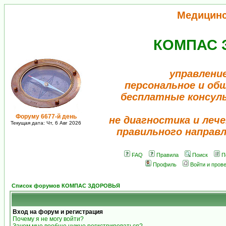
Медицин
КОМПАС 
управлени
персональное и об
бесплатные консул
Форуму 6677-й день
не диагностика и лече
Текущая дата: Чт, 6 Авг 2026
правильного направ
FAQ
Правила
Поиск
П
Профиль
Войти и пров
Список форумов КОМПАС ЗДОРОВЬЯ
Вход на форум и регистрация
Почему я не могу войти?