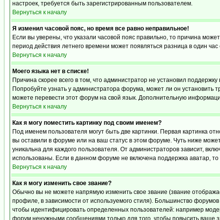
настроек, требуется быть зарегистрированным пользователем.
Вернуться к началу
Я изменил часовой пояс, но время все равно неправильное!
Если вы уверены, что указали часовой пояс правильно, то причина может
период действия летнего времени может появляться разница в один час
Вернуться к началу
Моего языка нет в списке!
Причина скорее всего в том, что администратор не установил поддержку 
Попробуйте узнать у администратора форума, может ли он установить тр
можете перевести этот форум на свой язык. Дополнительную информацию
Вернуться к началу
Как я могу поместить картинку под своим именем?
Под именем пользователя могут быть две картинки. Первая картинка отн
вы оставили в форуме или на ваш статус в этом форуме. Чуть ниже може
уникальна для каждого пользователя. От администраторов зависит, включ
использованы. Если в данном форуме не включена поддержка аватар, то
Вернуться к началу
Как я могу изменить свое звание?
Обычно вы не можете напрямую изменить свое звание (звание отображае
профиле, в зависимости от используемого стиля). Большинство форумов
чтобы идентифицировать определенных пользователей: например модер
форум ненужными сообщениями только для того, чтобы повысить ваше з