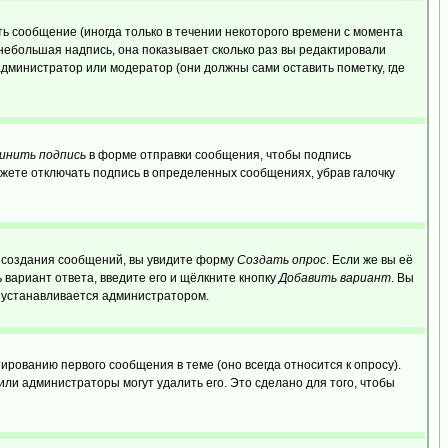
ь сообщение (иногда только в течении некоторого времени с момента
 небольшая надпись, она показывает сколько раз вы редактировали
администратор или модератор (они должны сами оставить пометку, где
инить подпись
в форме отправки сообщения, чтобы подпись
жете отключать подпись в определенных сообщениях, убрав галочку
ля создания сообщений, вы увидите форму
Создать опрос
. Если же вы её
ь вариант ответа, введите его и щёлкните кнопку
Добавить вариант
. Вы
о устанавливается администратором.
ированию первого сообщения в теме (оно всегда относится к опросу).
 или администраторы могут удалить его. Это сделано для того, чтобы