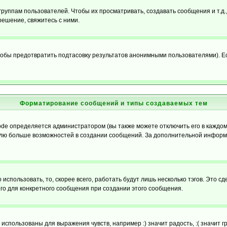
уппам пользователей. Чтобы их просматривать, создавать сообщения и т.д.
ешение, свяжитесь с ними.
обы предотвратить подтасовку результатов анонимными пользователями). Если
Форматирование сообщений и типы создаваемых тем
e определяется администратором (вы также можете отключить его в каждом 
ователю больше возможностей в создании сообщений. За дополнительной инфо
использовать, то, скорее всего, работать будут лишь несколько тэгов. Это с
его для конкретного сообщения при создании этого сообщения.
использованы для выражения чувств, например :) значит радость, :( значит 