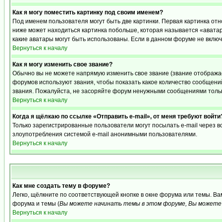
Как я могу поместить картинку под своим именем?
Под именем пользователя могут быть две картинки. Первая картинка отн
ниже может находиться картинка побольше, которая называется «аватара
какие аватары могут быть использованы. Если в данном форуме не вклю
Вернуться к началу
Как я могу изменить свое звание?
Обычно вы не можете напрямую изменить свое звание (звание отображае
форумов используют звания, чтобы показать какое количество сообще
звания. Пожалуйста, не засоряйте форум ненужными сообщениями только
Вернуться к началу
Когда я щёлкаю по ссылке «Отправить e-mail», от меня требуют войти
Только зарегистрированные пользователи могут посылать e-mail через 
злоупотребления системой e-mail анонимными пользователями.
Вернуться к началу
Как мне создать тему в форуме?
Легко, щёлкните по соответствующей кнопке в окне форума или темы. В
форума и темы (
Вы можете начинать темы в этом форуме, Вы можете 
Вернуться к началу