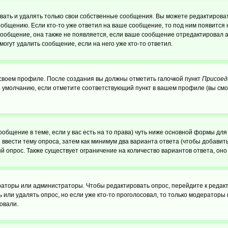
ать и удалять только свои собственные сообщения. Вы можете редактироват
ообщению. Если кто-то уже ответил на ваше сообщение, то под ним появится
 сообщение, она также не появляется, если ваше сообщение отредактировал 
могут удалить сообщение, если на него уже кто-то ответил.
 своем профиле. После создания вы должны отметить галочкой пункт
Присоед
 умолчанию, если отметите соответствующий пункт в вашем профиле (вы смо
сообщение в теме, если у вас есть на то права) чуть ниже основной формы д
ы ввести тему опроса, затем как минимум два варианта ответа (чтобы добавит
й опрос. Также существует ограничение на количество вариантов ответа, он
ераторы или администраторы. Чтобы редактировать опрос, перейдите к редакт
ь или удалять опрос, но если уже кто-то проголосовал, то только модераторы
овали.