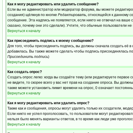
Как я могу редактировать или удалить сообщение?
Если вы не администратор или модератор форума, вы можете редактиров
создания) щёлкнув по кнопке
Редактировать
, относящейся к данному с
сообщение. Эта надпись не появляется, если никто не отвечал на ваше
сказано, почему они это сделали). Учтите, что обычные пользователи не 
Вернуться к началу
Как присоединить подпись к моему сообщению?
Для того, чтобы присоединить подпись, вы должны сначала создать её в
добавилась. Вы также можете сделать чтобы подпись присоединялась по
Присоединить подпись
)
Вернуться к началу
Как создать опрос?
Создать опрос легко: когда вы создаёте тему (или редактируете первое 
не видите, то скорее всего у вас нет прав на создание опроса. Вы должн
также можете установить лимит времени на опрос, 0 означает постоянны
Вернуться к началу
Как я могу редактировать или удалить опрос?
Также как и сообщения, опросы могут удалять только их создатели, мод
Если никто не успел проголосовать, то пользователи могут редактироват
нельзя было менять варианты ответов, в то время как люди уже проголос
Вернуться к началу