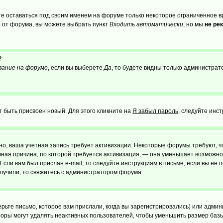
те оставаться под своим именем на форуме только некоторое ограниченное вр
о от форума, вы можете выбрать пункт
Входить автоматически
, но мы
не ре
?
вание на форуме
, если вы выберете
Да
, то будете видны только администрат
т быть присвоен новый. Для этого кликните на
Я забыл пароль
, следуйте инс
ожно, ваша учетная запись требует активизации. Некоторые форумы требуют,
лавная причина, по которой требуется активизация, — она уменьшает возмож
Если вам был прислан e-mail, то следуйте инструкциям в письме, если вы не п
олучили, то свяжитесь с администратором форума.
ьте письмо, которое вам прислали, когда вы зарегистрировались) или админ
оры могут удалять неактивных пользователей, чтобы уменьшить размер базы