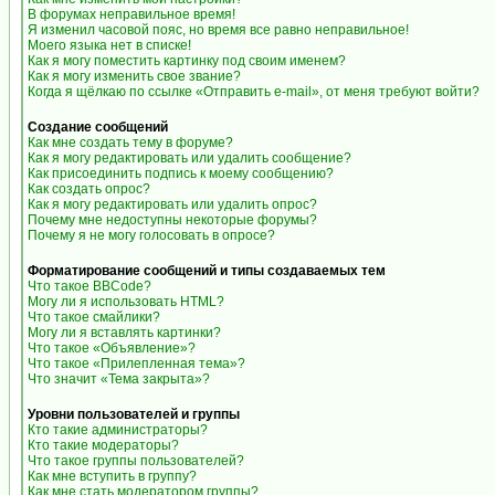
В форумах неправильное время!
Я изменил часовой пояс, но время все равно неправильное!
Моего языка нет в списке!
Как я могу поместить картинку под своим именем?
Как я могу изменить свое звание?
Когда я щёлкаю по ссылке «Отправить e-mail», от меня требуют войти?
Создание сообщений
Как мне создать тему в форуме?
Как я могу редактировать или удалить сообщение?
Как присоединить подпись к моему сообщению?
Как создать опрос?
Как я могу редактировать или удалить опрос?
Почему мне недоступны некоторые форумы?
Почему я не могу голосовать в опросе?
Форматирование сообщений и типы создаваемых тем
Что такое BBCode?
Могу ли я использовать HTML?
Что такое смайлики?
Могу ли я вставлять картинки?
Что такое «Объявление»?
Что такое «Прилепленная тема»?
Что значит «Тема закрыта»?
Уровни пользователей и группы
Кто такие администраторы?
Кто такие модераторы?
Что такое группы пользователей?
Как мне вступить в группу?
Как мне стать модератором группы?