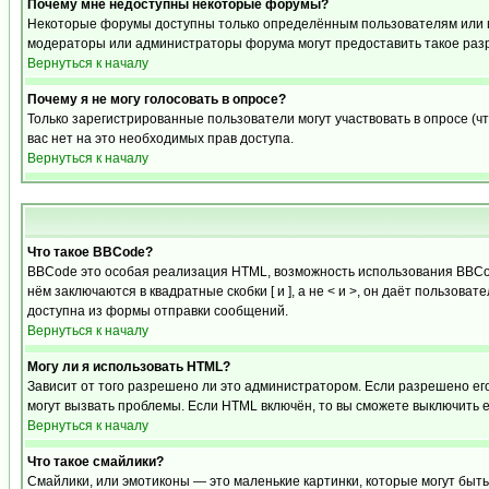
Почему мне недоступны некоторые форумы?
Некоторые форумы доступны только определённым пользователям или гр
модераторы или администраторы форума могут предоставить такое разр
Вернуться к началу
Почему я не могу голосовать в опросе?
Только зарегистрированные пользователи могут участвовать в опросе (чт
вас нет на это необходимых прав доступа.
Вернуться к началу
Что такое BBCode?
BBCode это особая реализация HTML, возможность использования BBCod
нём заключаются в квадратные скобки [ и ], а не < и >, он даёт польз
доступна из формы отправки сообщений.
Вернуться к началу
Могу ли я использовать HTML?
Зависит от того разрешено ли это администратором. Если разрешено его 
могут вызвать проблемы. Если HTML включён, то вы сможете выключить 
Вернуться к началу
Что такое смайлики?
Смайлики, или эмотиконы — это маленькие картинки, которые могут быть 