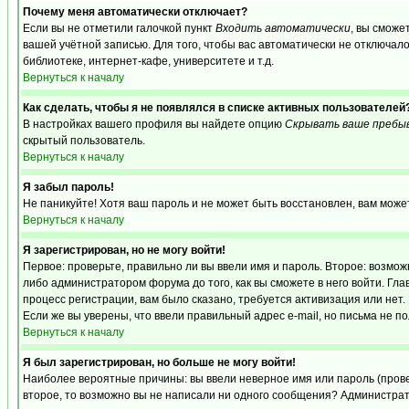
Почему меня автоматически отключает?
Если вы не отметили галочкой пункт
Входить автоматически
, вы сможе
вашей учётной записью. Для того, чтобы вас автоматически не отключал
библиотеке, интернет-кафе, университете и т.д.
Вернуться к началу
Как сделать, чтобы я не появлялся в списке активных пользователей
В настройках вашего профиля вы найдете опцию
Скрывать ваше пребы
скрытый пользователь.
Вернуться к началу
Я забыл пароль!
Не паникуйте! Хотя ваш пароль и не может быть восстановлен, вам може
Вернуться к началу
Я зарегистрирован, но не могу войти!
Первое: проверьте, правильно ли вы ввели имя и пароль. Второе: возм
либо администратором форума до того, как вы сможете в него войти. Г
процесс регистрации, вам было сказано, требуется активизация или нет. 
Если же вы уверены, что ввели правильный адрес e-mail, но письма не п
Вернуться к началу
Я был зарегистрирован, но больше не могу войти!
Наиболее вероятные причины: вы ввели неверное имя или пароль (провер
второе, то возможно вы не написали ни одного сообщения? Администрат