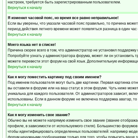
настроек, требуется быть зарегистрированным пользователем.
Вернуться к началу
Я изменил часовой пояс, но время все равно неправильное!
Если вы уверены, что указали часовой пояс правильно, то причина может
период действия летнего времени может появляться разница в один час
Вернуться к началу
Моего языка нет в списке!
Причина скорее всего в том, что администратор не установил поддержку 
Попробуйте узнать у администратора форума, может ли он установить тр
можете перевести этот форум на свой язык. Дополнительную информацию
Вернуться к началу
Как я могу поместить картинку под своим именем?
Под именем пользователя могут быть две картинки. Первая картинка отн
вы оставили в форуме или на ваш статус в этом форуме. Чуть ниже може
уникальна для каждого пользователя. От администраторов зависит, включ
использованы. Если в данном форуме не включена поддержка аватар, то
Вернуться к началу
Как я могу изменить свое звание?
Обычно вы не можете напрямую изменить свое звание (звание отображае
профиле, в зависимости от используемого стиля). Большинство форумов
чтобы идентифицировать определенных пользователей: например модер
форум ненужными сообщениями только для того, чтобы повысить ваше з