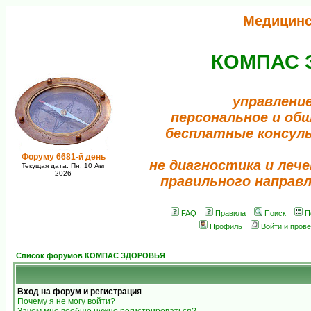
Медицинс
КОМПАС 
управлени
персональное и об
бесплатные консул
Форуму 6681-й день
не диагностика и лече
Текущая дата: Пн, 10 Авг
2026
правильного направ
FAQ
Правила
Поиск
П
Профиль
Войти и пров
Список форумов КОМПАС ЗДОРОВЬЯ
Вход на форум и регистрация
Почему я не могу войти?