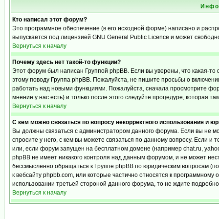
Инфо
Кто написал этот форум?
Это программное обеспечение (в его исходной форме) написано и расп
выпускается под лицензией GNU General Public Licence и может свобод
Вернуться к началу
Почему здесь нет такой-то функции?
Этот форум был написан Группой phpBB. Если вы уверены, что какая-то 
этому поводу Группа phpBB. Пожалуйста, не пишите просьбы о включении
работать над новыми функциями. Пожалуйста, сначала просмотрите фору
мнение у нас есть) и только после этого следуйте процедуре, которая та
Вернуться к началу
С кем можно связаться по вопросу некорректного использования и ю
Вы должны связаться с администратором данного форума. Если вы не мо
спросите у него, с кем вы можете связаться по данному вопросу. Если и 
или, если форум запущен на бесплатном домене (например chat.ru, yahoo, f
phpBB не имеет никакого контроля над данным форумом, и не может нест
бессмысленно обращаться к Группе phpBB по юридическим вопросам (по п
к вебсайту phpbb.com, или которые частично относятся к программному 
использовании третьей стороной данного форума, то не ждите подробног
Вернуться к началу