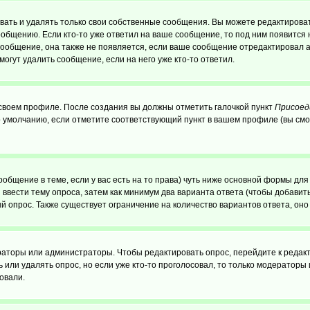
ать и удалять только свои собственные сообщения. Вы можете редактироват
ообщению. Если кто-то уже ответил на ваше сообщение, то под ним появится
 сообщение, она также не появляется, если ваше сообщение отредактировал 
могут удалить сообщение, если на него уже кто-то ответил.
 своем профиле. После создания вы должны отметить галочкой пункт
Присоед
 умолчанию, если отметите соответствующий пункт в вашем профиле (вы смо
сообщение в теме, если у вас есть на то права) чуть ниже основной формы д
ы ввести тему опроса, затем как минимум два варианта ответа (чтобы добавит
й опрос. Также существует ограничение на количество вариантов ответа, он
ераторы или администраторы. Чтобы редактировать опрос, перейдите к редакт
ь или удалять опрос, но если уже кто-то проголосовал, то только модераторы
овали.