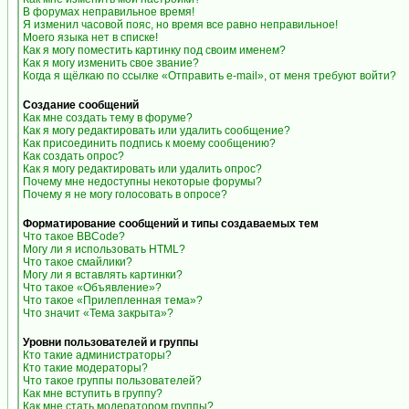
В форумах неправильное время!
Я изменил часовой пояс, но время все равно неправильное!
Моего языка нет в списке!
Как я могу поместить картинку под своим именем?
Как я могу изменить свое звание?
Когда я щёлкаю по ссылке «Отправить e-mail», от меня требуют войти?
Создание сообщений
Как мне создать тему в форуме?
Как я могу редактировать или удалить сообщение?
Как присоединить подпись к моему сообщению?
Как создать опрос?
Как я могу редактировать или удалить опрос?
Почему мне недоступны некоторые форумы?
Почему я не могу голосовать в опросе?
Форматирование сообщений и типы создаваемых тем
Что такое BBCode?
Могу ли я использовать HTML?
Что такое смайлики?
Могу ли я вставлять картинки?
Что такое «Объявление»?
Что такое «Прилепленная тема»?
Что значит «Тема закрыта»?
Уровни пользователей и группы
Кто такие администраторы?
Кто такие модераторы?
Что такое группы пользователей?
Как мне вступить в группу?
Как мне стать модератором группы?