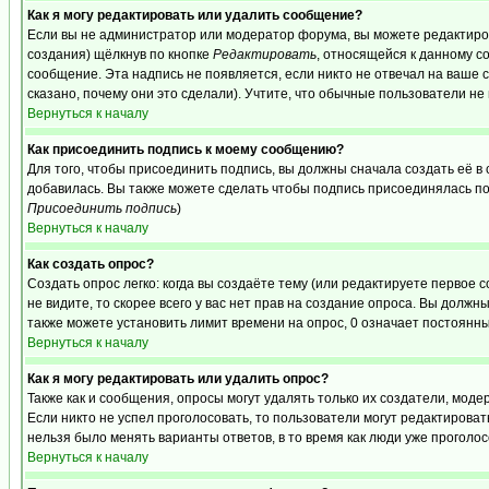
Как я могу редактировать или удалить сообщение?
Если вы не администратор или модератор форума, вы можете редактиров
создания) щёлкнув по кнопке
Редактировать
, относящейся к данному с
сообщение. Эта надпись не появляется, если никто не отвечал на ваше
сказано, почему они это сделали). Учтите, что обычные пользователи не 
Вернуться к началу
Как присоединить подпись к моему сообщению?
Для того, чтобы присоединить подпись, вы должны сначала создать её в
добавилась. Вы также можете сделать чтобы подпись присоединялась по
Присоединить подпись
)
Вернуться к началу
Как создать опрос?
Создать опрос легко: когда вы создаёте тему (или редактируете первое 
не видите, то скорее всего у вас нет прав на создание опроса. Вы должн
также можете установить лимит времени на опрос, 0 означает постоянны
Вернуться к началу
Как я могу редактировать или удалить опрос?
Также как и сообщения, опросы могут удалять только их создатели, мод
Если никто не успел проголосовать, то пользователи могут редактироват
нельзя было менять варианты ответов, в то время как люди уже проголос
Вернуться к началу