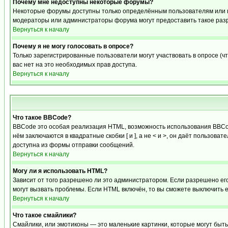
Почему мне недоступны некоторые форумы?
Некоторые форумы доступны только определённым пользователям или гр
модераторы или администраторы форума могут предоставить такое разр
Вернуться к началу
Почему я не могу голосовать в опросе?
Только зарегистрированные пользователи могут участвовать в опросе (чт
вас нет на это необходимых прав доступа.
Вернуться к началу
Что такое BBCode?
BBCode это особая реализация HTML, возможность использования BBCod
нём заключаются в квадратные скобки [ и ], а не < и >, он даёт польз
доступна из формы отправки сообщений.
Вернуться к началу
Могу ли я использовать HTML?
Зависит от того разрешено ли это администратором. Если разрешено его 
могут вызвать проблемы. Если HTML включён, то вы сможете выключить 
Вернуться к началу
Что такое смайлики?
Смайлики, или эмотиконы — это маленькие картинки, которые могут быть 