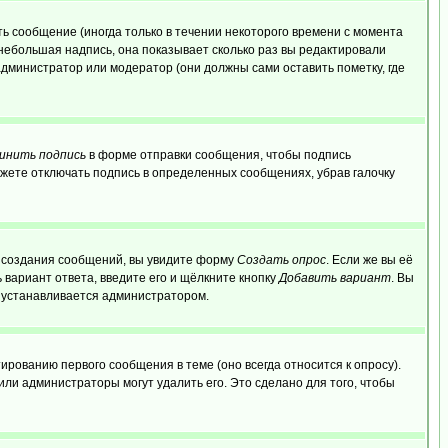
ь сообщение (иногда только в течении некоторого времени с момента
 небольшая надпись, она показывает сколько раз вы редактировали
администратор или модератор (они должны сами оставить пометку, где
инить подпись
в форме отправки сообщения, чтобы подпись
жете отключать подпись в определенных сообщениях, убрав галочку
ля создания сообщений, вы увидите форму
Создать опрос
. Если же вы её
ь вариант ответа, введите его и щёлкните кнопку
Добавить вариант
. Вы
о устанавливается администратором.
ированию первого сообщения в теме (оно всегда относится к опросу).
 или администраторы могут удалить его. Это сделано для того, чтобы