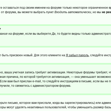
те оставаться под своим именем на форуме только некоторое ограниченное вр
о от форума, вы можете выбрать пункт
Входить автоматически
, но мы
не ре
?
вание на форуме
, если вы выберете
Да
, то будете видны только администрат
т быть присвоен новый. Для этого кликните на
Я забыл пароль
, следуйте инс
ожно, ваша учетная запись требует активизации. Некоторые форумы требуют,
лавная причина, по которой требуется активизация, — она уменьшает возмож
Если вам был прислан e-mail, то следуйте инструкциям в письме, если вы не п
олучили, то свяжитесь с администратором форума.
ьте письмо, которое вам прислали, когда вы зарегистрировались) или админ
оры могут удалять неактивных пользователей, чтобы уменьшить размер базы