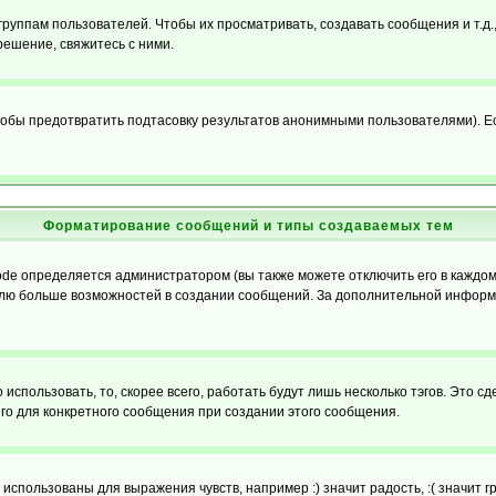
уппам пользователей. Чтобы их просматривать, создавать сообщения и т.д.
ешение, свяжитесь с ними.
обы предотвратить подтасовку результатов анонимными пользователями). Если
Форматирование сообщений и типы создаваемых тем
e определяется администратором (вы также можете отключить его в каждом 
ователю больше возможностей в создании сообщений. За дополнительной инфо
использовать, то, скорее всего, работать будут лишь несколько тэгов. Это с
его для конкретного сообщения при создании этого сообщения.
использованы для выражения чувств, например :) значит радость, :( значит 