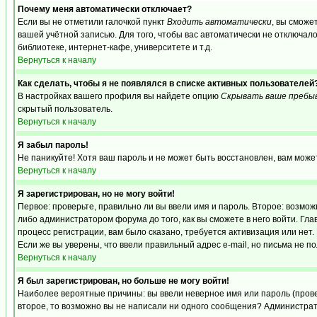
Почему меня автоматически отключает?
Если вы не отметили галочкой пункт
Входить автоматически
, вы сможе
вашей учётной записью. Для того, чтобы вас автоматически не отключал
библиотеке, интернет-кафе, университете и т.д.
Вернуться к началу
Как сделать, чтобы я не появлялся в списке активных пользователей
В настройках вашего профиля вы найдете опцию
Скрывать ваше пребы
скрытый пользователь.
Вернуться к началу
Я забыл пароль!
Не паникуйте! Хотя ваш пароль и не может быть восстановлен, вам може
Вернуться к началу
Я зарегистрирован, но не могу войти!
Первое: проверьте, правильно ли вы ввели имя и пароль. Второе: возм
либо администратором форума до того, как вы сможете в него войти. Г
процесс регистрации, вам было сказано, требуется активизация или нет. 
Если же вы уверены, что ввели правильный адрес e-mail, но письма не п
Вернуться к началу
Я был зарегистрирован, но больше не могу войти!
Наиболее вероятные причины: вы ввели неверное имя или пароль (провер
второе, то возможно вы не написали ни одного сообщения? Администрат