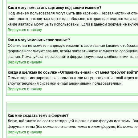
Как я могу поместить картинку под своим именем?
Под именем пользователя могут быть две картинки. Первая картинка отн
ниже может находиться картинка побольше, которая называется «аватара
какие аватары могут быть использованы. Если в данном форуме не вклю
Вернуться к началу
Как я могу изменить свое звание?
Обычно вы не можете напрямую изменить свое звание (звание отображае
форумов используют звания, чтобы показать какое количество сообще
звания. Пожалуйста, не засоряйте форум ненужными сообщениями только
Вернуться к началу
Когда я щёлкаю по ссылке «Отправить e-mail», от меня требуют войти
Только зарегистрированные пользователи могут посылать e-mail через 
злоупотребления системой e-mail анонимными пользователями.
Вернуться к началу
Как мне создать тему в форуме?
Легко, щёлкните по соответствующей кнопке в окне форума или темы. В
форума и темы (
Вы можете начинать темы в этом форуме, Вы можете 
Вернуться к началу