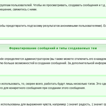
уппам пользователей. Чтобы их просматривать, создавать сообщения и т.д.
ешение, свяжитесь с ними.
обы предотвратить подтасовку результатов анонимными пользователями). Если
Форматирование сообщений и типы создаваемых тем
e определяется администратором (вы также можете отключить его в каждом 
ователю больше возможностей в создании сообщений. За дополнительной инфо
использовать, то, скорее всего, работать будут лишь несколько тэгов. Это с
его для конкретного сообщения при создании этого сообщения.
использованы для выражения чувств, например :) значит радость, :( значит 