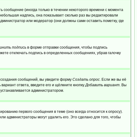
ь сообщение (иногда только в течении некоторого времени с момента
 небольшая надпись, она показывает сколько раз вы редактировали
администратор или модератор (они должны сами оставить пометку, где
инить подпись
в форме отправки сообщения, чтобы подпись
жете отключать подпись в определенных сообщениях, убрав галочку
ля создания сообщений, вы увидите форму
Создать опрос
. Если же вы её
ь вариант ответа, введите его и щёлкните кнопку
Добавить вариант
. Вы
о устанавливается администратором.
ированию первого сообщения в теме (оно всегда относится к опросу).
 или администраторы могут удалить его. Это сделано для того, чтобы