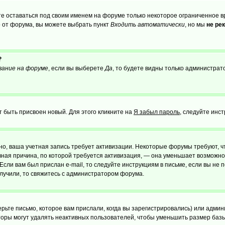
те оставаться под своим именем на форуме только некоторое ограниченное вр
о от форума, вы можете выбрать пункт
Входить автоматически
, но мы
не ре
?
вание на форуме
, если вы выберете
Да
, то будете видны только администрат
т быть присвоен новый. Для этого кликните на
Я забыл пароль
, следуйте инс
ожно, ваша учетная запись требует активизации. Некоторые форумы требуют,
лавная причина, по которой требуется активизация, — она уменьшает возмож
Если вам был прислан e-mail, то следуйте инструкциям в письме, если вы не п
олучили, то свяжитесь с администратором форума.
ьте письмо, которое вам прислали, когда вы зарегистрировались) или админ
оры могут удалять неактивных пользователей, чтобы уменьшить размер базы