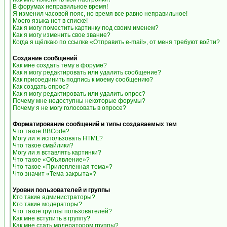
В форумах неправильное время!
Я изменил часовой пояс, но время все равно неправильное!
Моего языка нет в списке!
Как я могу поместить картинку под своим именем?
Как я могу изменить свое звание?
Когда я щёлкаю по ссылке «Отправить e-mail», от меня требуют войти?
Создание сообщений
Как мне создать тему в форуме?
Как я могу редактировать или удалить сообщение?
Как присоединить подпись к моему сообщению?
Как создать опрос?
Как я могу редактировать или удалить опрос?
Почему мне недоступны некоторые форумы?
Почему я не могу голосовать в опросе?
Форматирование сообщений и типы создаваемых тем
Что такое BBCode?
Могу ли я использовать HTML?
Что такое смайлики?
Могу ли я вставлять картинки?
Что такое «Объявление»?
Что такое «Прилепленная тема»?
Что значит «Тема закрыта»?
Уровни пользователей и группы
Кто такие администраторы?
Кто такие модераторы?
Что такое группы пользователей?
Как мне вступить в группу?
Как мне стать модератором группы?