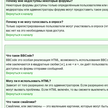
Почему мне недоступны некоторые форумы?
Некоторые форумы доступны только определённым пользователям или гр
модераторы или администраторы форума могут предоставить такое разр
Вернуться к началу
Почему я не могу голосовать в опросе?
Только зарегистрированные пользователи могут участвовать в опросе (чт
вас нет на это необходимых прав доступа.
Вернуться к началу
Что такое BBCode?
BBCode это особая реализация HTML, возможность использования BBCod
нём заключаются в квадратные скобки [ и ], а не < и >, он даёт польз
доступна из формы отправки сообщений.
Вернуться к началу
Могу ли я использовать HTML?
Зависит от того разрешено ли это администратором. Если разрешено его 
могут вызвать проблемы. Если HTML включён, то вы сможете выключить 
Вернуться к началу
Что такое смайлики?
Смайлики, или эмотиконы — это маленькие картинки, которые могут быть 