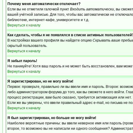
Почему меня автоматически отключает?
Если вы не отметили галочкой пункт
Входить автоматически
, вы сможе
вашей учётной записью. Для того, чтобы вас автоматически не отключал
библиотеке, интернет-кафе, университете и т.д.
Вернуться к началу
Как сделать, чтобы я не появлялся в списке активных пользователей
В настройках вашего профиля вы найдете опцию
Скрывать ваше пребы
скрытый пользователь.
Вернуться к началу
Я забыл пароль!
Не паникуйте! Хотя ваш пароль и не может быть восстановлен, вам може
Вернуться к началу
Я зарегистрирован, но не могу войти!
Первое: проверьте, правильно ли вы ввели имя и пароль. Второе: возм
либо администратором форума до того, как вы сможете в него войти. Г
процесс регистрации, вам было сказано, требуется активизация или нет. 
Если же вы уверены, что ввели правильный адрес e-mail, но письма не п
Вернуться к началу
Я был зарегистрирован, но больше не могу войти!
Наиболее вероятные причины: вы ввели неверное имя или пароль (провер
второе, то возможно вы не написали ни одного сообщения? Администрат