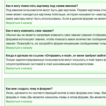
Как я могу поместить картинку под своим именем?
Под именем пользователя могут быть две картинки. Первая картинка отн
ниже может находиться картинка побольше, которая называется «аватара
какие аватары могут быть использованы. Если в данном форуме не вклю
Вернуться к началу
Как я могу изменить свое звание?
Обычно вы не можете напрямую изменить свое звание (звание отображае
форумов используют звания, чтобы показать какое количество сообще
звания. Пожалуйста, не засоряйте форум ненужными сообщениями только
Вернуться к началу
Когда я щёлкаю по ссылке «Отправить e-mail», от меня требуют войти
Только зарегистрированные пользователи могут посылать e-mail через 
злоупотребления системой e-mail анонимными пользователями.
Вернуться к началу
Как мне создать тему в форуме?
Легко, щёлкните по соответствующей кнопке в окне форума или темы. В
форума и темы (
Вы можете начинать темы в этом форуме, Вы можете 
Вернуться к началу