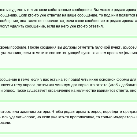
ать и удалять только свои собственные сообщения. Вы можете редактироват
ообщению. Если кто-то уже ответил на ваше сообщение, то под ним появится
 сообщение, она также не появляется, если ваше сообщение отредактировал 
могут удалить сообщение, если на него уже кто-то ответил.
 своем профиле. После создания вы должны отметить галочкой пункт
Присоед
 умолчанию, если отметите соответствующий пункт в вашем профиле (вы смо
сообщение в теме, если у вас есть на то права) чуть ниже основной формы д
ы ввести тему опроса, затем как минимум два варианта ответа (чтобы добавит
й опрос. Также существует ограничение на количество вариантов ответа, он
ераторы или администраторы. Чтобы редактировать опрос, перейдите к редакт
ь или удалять опрос, но если уже кто-то проголосовал, то только модераторы
овали.