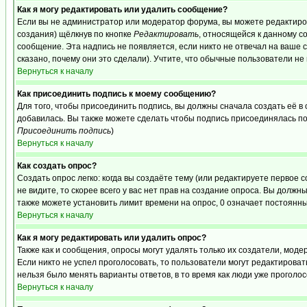
Как я могу редактировать или удалить сообщение?
Если вы не администратор или модератор форума, вы можете редактиров
создания) щёлкнув по кнопке
Редактировать
, относящейся к данному с
сообщение. Эта надпись не появляется, если никто не отвечал на ваше
сказано, почему они это сделали). Учтите, что обычные пользователи не 
Вернуться к началу
Как присоединить подпись к моему сообщению?
Для того, чтобы присоединить подпись, вы должны сначала создать её в
добавилась. Вы также можете сделать чтобы подпись присоединялась по
Присоединить подпись
)
Вернуться к началу
Как создать опрос?
Создать опрос легко: когда вы создаёте тему (или редактируете первое 
не видите, то скорее всего у вас нет прав на создание опроса. Вы должн
также можете установить лимит времени на опрос, 0 означает постоянны
Вернуться к началу
Как я могу редактировать или удалить опрос?
Также как и сообщения, опросы могут удалять только их создатели, мод
Если никто не успел проголосовать, то пользователи могут редактироват
нельзя было менять варианты ответов, в то время как люди уже проголос
Вернуться к началу