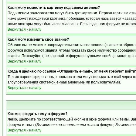
Как я могу поместить картинку под своим именем?
Под именем пользователя могут быть две картинки. Первая картинка отн
ниже может находиться картинка побольше, которая называется «аватара
какие аватары могут быть использованы. Если в данном форуме не вклю
Вернуться к началу
Как я могу изменить свое звание?
Обычно вы не можете напрямую изменить свое звание (звание отображае
форумов используют звания, чтобы показать какое количество сообще
звания. Пожалуйста, не засоряйте форум ненужными сообщениями только
Вернуться к началу
Когда я щёлкаю по ссылке «Отправить e-mail», от меня требуют войти
Только зарегистрированные пользователи могут посылать e-mail через 
злоупотребления системой e-mail анонимными пользователями.
Вернуться к началу
Как мне создать тему в форуме?
Легко, щёлкните по соответствующей кнопке в окне форума или темы. В
форума и темы (
Вы можете начинать темы в этом форуме, Вы можете 
Вернуться к началу