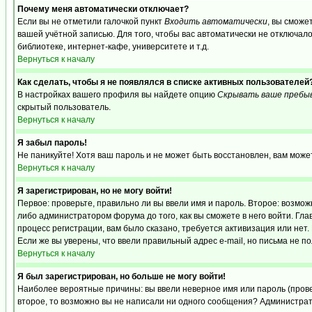
Почему меня автоматически отключает?
Если вы не отметили галочкой пункт
Входить автоматически
, вы сможе
вашей учётной записью. Для того, чтобы вас автоматически не отключал
библиотеке, интернет-кафе, университете и т.д.
Вернуться к началу
Как сделать, чтобы я не появлялся в списке активных пользователей
В настройках вашего профиля вы найдете опцию
Скрывать ваше пребы
скрытый пользователь.
Вернуться к началу
Я забыл пароль!
Не паникуйте! Хотя ваш пароль и не может быть восстановлен, вам може
Вернуться к началу
Я зарегистрирован, но не могу войти!
Первое: проверьте, правильно ли вы ввели имя и пароль. Второе: возм
либо администратором форума до того, как вы сможете в него войти. Г
процесс регистрации, вам было сказано, требуется активизация или нет. 
Если же вы уверены, что ввели правильный адрес e-mail, но письма не п
Вернуться к началу
Я был зарегистрирован, но больше не могу войти!
Наиболее вероятные причины: вы ввели неверное имя или пароль (провер
второе, то возможно вы не написали ни одного сообщения? Администрат