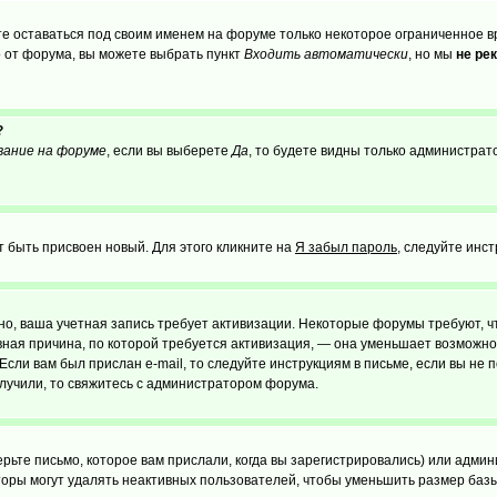
те оставаться под своим именем на форуме только некоторое ограниченное вр
о от форума, вы можете выбрать пункт
Входить автоматически
, но мы
не ре
?
вание на форуме
, если вы выберете
Да
, то будете видны только администрат
т быть присвоен новый. Для этого кликните на
Я забыл пароль
, следуйте инс
ожно, ваша учетная запись требует активизации. Некоторые форумы требуют,
лавная причина, по которой требуется активизация, — она уменьшает возмож
Если вам был прислан e-mail, то следуйте инструкциям в письме, если вы не п
олучили, то свяжитесь с администратором форума.
ьте письмо, которое вам прислали, когда вы зарегистрировались) или админ
оры могут удалять неактивных пользователей, чтобы уменьшить размер базы