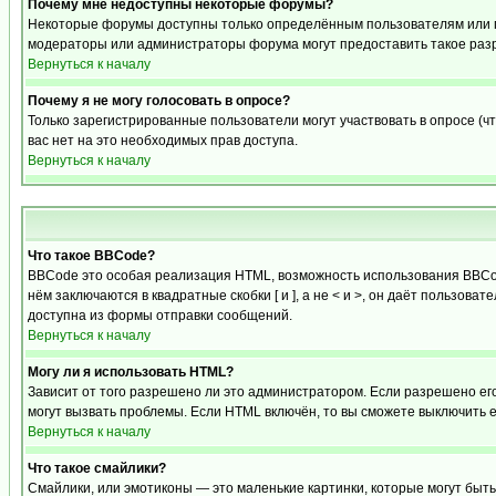
Почему мне недоступны некоторые форумы?
Некоторые форумы доступны только определённым пользователям или гр
модераторы или администраторы форума могут предоставить такое разр
Вернуться к началу
Почему я не могу голосовать в опросе?
Только зарегистрированные пользователи могут участвовать в опросе (чт
вас нет на это необходимых прав доступа.
Вернуться к началу
Что такое BBCode?
BBCode это особая реализация HTML, возможность использования BBCod
нём заключаются в квадратные скобки [ и ], а не < и >, он даёт польз
доступна из формы отправки сообщений.
Вернуться к началу
Могу ли я использовать HTML?
Зависит от того разрешено ли это администратором. Если разрешено его 
могут вызвать проблемы. Если HTML включён, то вы сможете выключить 
Вернуться к началу
Что такое смайлики?
Смайлики, или эмотиконы — это маленькие картинки, которые могут быть 