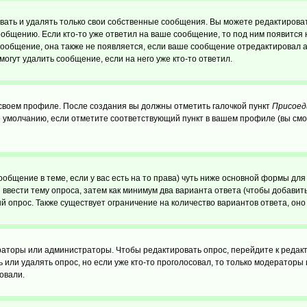
ать и удалять только свои собственные сообщения. Вы можете редактироват
ообщению. Если кто-то уже ответил на ваше сообщение, то под ним появится
 сообщение, она также не появляется, если ваше сообщение отредактировал 
могут удалить сообщение, если на него уже кто-то ответил.
 своем профиле. После создания вы должны отметить галочкой пункт
Присоед
 умолчанию, если отметите соответствующий пункт в вашем профиле (вы смо
сообщение в теме, если у вас есть на то права) чуть ниже основной формы д
ы ввести тему опроса, затем как минимум два варианта ответа (чтобы добавит
й опрос. Также существует ограничение на количество вариантов ответа, он
ераторы или администраторы. Чтобы редактировать опрос, перейдите к редакт
ь или удалять опрос, но если уже кто-то проголосовал, то только модераторы
овали.