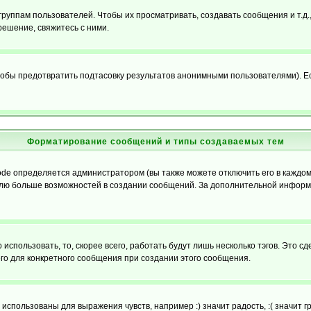
уппам пользователей. Чтобы их просматривать, создавать сообщения и т.д.
ешение, свяжитесь с ними.
обы предотвратить подтасовку результатов анонимными пользователями). Если
Форматирование сообщений и типы создаваемых тем
e определяется администратором (вы также можете отключить его в каждом 
ователю больше возможностей в создании сообщений. За дополнительной инфо
использовать, то, скорее всего, работать будут лишь несколько тэгов. Это с
его для конкретного сообщения при создании этого сообщения.
использованы для выражения чувств, например :) значит радость, :( значит 