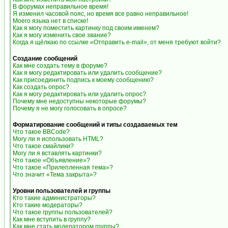
В форумах неправильное время!
Я изменил часовой пояс, но время все равно неправильное!
Моего языка нет в списке!
Как я могу поместить картинку под своим именем?
Как я могу изменить свое звание?
Когда я щёлкаю по ссылке «Отправить e-mail», от меня требуют войти?
Создание сообщений
Как мне создать тему в форуме?
Как я могу редактировать или удалить сообщение?
Как присоединить подпись к моему сообщению?
Как создать опрос?
Как я могу редактировать или удалить опрос?
Почему мне недоступны некоторые форумы?
Почему я не могу голосовать в опросе?
Форматирование сообщений и типы создаваемых тем
Что такое BBCode?
Могу ли я использовать HTML?
Что такое смайлики?
Могу ли я вставлять картинки?
Что такое «Объявление»?
Что такое «Прилепленная тема»?
Что значит «Тема закрыта»?
Уровни пользователей и группы
Кто такие администраторы?
Кто такие модераторы?
Что такое группы пользователей?
Как мне вступить в группу?
Как мне стать модератором группы?