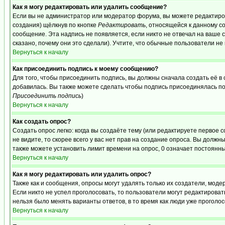
Как я могу редактировать или удалить сообщение?
Если вы не администратор или модератор форума, вы можете редактиров
создания) щёлкнув по кнопке
Редактировать
, относящейся к данному с
сообщение. Эта надпись не появляется, если никто не отвечал на ваше
сказано, почему они это сделали). Учтите, что обычные пользователи не 
Вернуться к началу
Как присоединить подпись к моему сообщению?
Для того, чтобы присоединить подпись, вы должны сначала создать её в
добавилась. Вы также можете сделать чтобы подпись присоединялась по
Присоединить подпись
)
Вернуться к началу
Как создать опрос?
Создать опрос легко: когда вы создаёте тему (или редактируете первое 
не видите, то скорее всего у вас нет прав на создание опроса. Вы должн
также можете установить лимит времени на опрос, 0 означает постоянны
Вернуться к началу
Как я могу редактировать или удалить опрос?
Также как и сообщения, опросы могут удалять только их создатели, мод
Если никто не успел проголосовать, то пользователи могут редактироват
нельзя было менять варианты ответов, в то время как люди уже проголос
Вернуться к началу