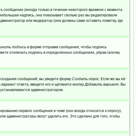
ь сообщение (иногда только в течении некоторого времени с момента
 небольшая надпись, она показывает сколько раз вы редактировали
администратор или модератор (они должны сами оставить пометку, где
инить подпись
в форме отправки сообщения, чтобы подпись
жете отключать подпись в определенных сообщениях, убрав галочку
ля создания сообщений, вы увидите форму
Создать опрос
. Если же вы её
ь вариант ответа, введите его и щёлкните кнопку
Добавить вариант
. Вы
о устанавливается администратором.
ированию первого сообщения в теме (оно всегда относится к опросу).
 или администраторы могут удалить его. Это сделано для того, чтобы