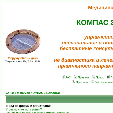
Медицинс
КОМПАС 
управление
персональное и об
бесплатные консул
Форуму 6678-й день
не диагностика и лече
Текущая дата: Пт, 7 Авг 2026
правильного направл
FAQ
Правила
Поиск
П
Профиль
Войти и пров
Список форумов КОМПАС ЗДОРОВЬЯ
Вход на форум и регистрация
Почему я не могу войти?