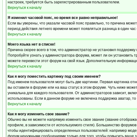
настроек, требуется быть зарегистрированным пользователем.
Вернуться к началу
Я изменил часовой пояс, но время все равно неправильное!
Если вы уверены, что указали часовой пояс правильно, то причина может
период действия летнего времени может появляться разница в один час
Вернуться к началу
Моего языка нет в списке!
Причина скорее всего в том, что администратор не установил поддержку 
Попробуйте узнать у администратора форума, может ли он установить тр
можете перевести этот форум на свой язык. Дополнительную информацию
Вернуться к началу
Как я могу поместить картинку под своим именем?
Под именем пользователя могут быть две картинки. Первая картинка отн
вы оставили в форуме или на ваш статус в этом форуме. Чуть ниже може
уникальна для каждого пользователя. От администраторов зависит, включ
использованы. Если в данном форуме не включена поддержка аватар, то
Вернуться к началу
Как я могу изменить свое звание?
Обычно вы не можете напрямую изменить свое звание (звание отображае
профиле, в зависимости от используемого стиля). Большинство форумов
чтобы идентифицировать определенных пользователей: например модер
форум ненужными сообщениями только для того, чтобы повысить ваше з