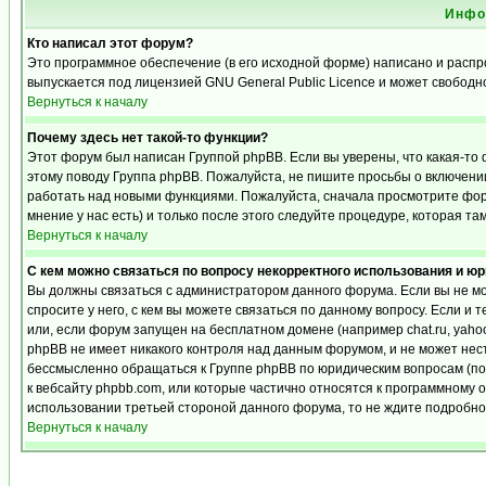
Инфо
Кто написал этот форум?
Это программное обеспечение (в его исходной форме) написано и расп
выпускается под лицензией GNU General Public Licence и может свобод
Вернуться к началу
Почему здесь нет такой-то функции?
Этот форум был написан Группой phpBB. Если вы уверены, что какая-то 
этому поводу Группа phpBB. Пожалуйста, не пишите просьбы о включении
работать над новыми функциями. Пожалуйста, сначала просмотрите фору
мнение у нас есть) и только после этого следуйте процедуре, которая та
Вернуться к началу
С кем можно связаться по вопросу некорректного использования и ю
Вы должны связаться с администратором данного форума. Если вы не мо
спросите у него, с кем вы можете связаться по данному вопросу. Если и 
или, если форум запущен на бесплатном домене (например chat.ru, yahoo, f
phpBB не имеет никакого контроля над данным форумом, и не может нест
бессмысленно обращаться к Группе phpBB по юридическим вопросам (по п
к вебсайту phpbb.com, или которые частично относятся к программному 
использовании третьей стороной данного форума, то не ждите подробног
Вернуться к началу