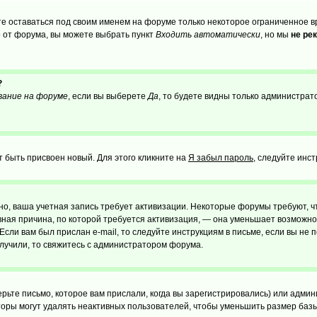
те оставаться под своим именем на форуме только некоторое ограниченное вр
о от форума, вы можете выбрать пункт
Входить автоматически
, но мы
не ре
?
вание на форуме
, если вы выберете
Да
, то будете видны только администрат
т быть присвоен новый. Для этого кликните на
Я забыл пароль
, следуйте инс
ожно, ваша учетная запись требует активизации. Некоторые форумы требуют,
лавная причина, по которой требуется активизация, — она уменьшает возмож
Если вам был прислан e-mail, то следуйте инструкциям в письме, если вы не п
олучили, то свяжитесь с администратором форума.
ьте письмо, которое вам прислали, когда вы зарегистрировались) или админ
оры могут удалять неактивных пользователей, чтобы уменьшить размер базы