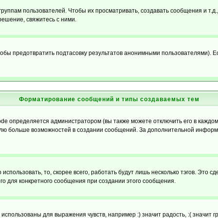
уппам пользователей. Чтобы их просматривать, создавать сообщения и т.д.
ешение, свяжитесь с ними.
обы предотвратить подтасовку результатов анонимными пользователями). Если
Форматирование сообщений и типы создаваемых тем
e определяется администратором (вы также можете отключить его в каждом 
ователю больше возможностей в создании сообщений. За дополнительной инфо
использовать, то, скорее всего, работать будут лишь несколько тэгов. Это с
его для конкретного сообщения при создании этого сообщения.
использованы для выражения чувств, например :) значит радость, :( значит 