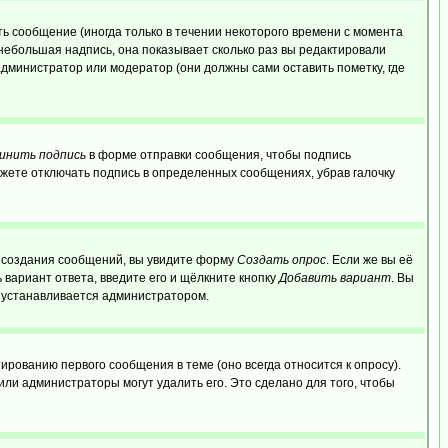
ь сообщение (иногда только в течении некоторого времени с момента
 небольшая надпись, она показывает сколько раз вы редактировали
администратор или модератор (они должны сами оставить пометку, где
инить подпись
в форме отправки сообщения, чтобы подпись
жете отключать подпись в определенных сообщениях, убрав галочку
ля создания сообщений, вы увидите форму
Создать опрос
. Если же вы её
ь вариант ответа, введите его и щёлкните кнопку
Добавить вариант
. Вы
о устанавливается администратором.
ированию первого сообщения в теме (оно всегда относится к опросу).
 или администраторы могут удалить его. Это сделано для того, чтобы