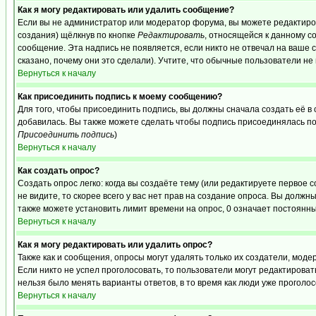
Как я могу редактировать или удалить сообщение?
Если вы не администратор или модератор форума, вы можете редактиров
создания) щёлкнув по кнопке
Редактировать
, относящейся к данному с
сообщение. Эта надпись не появляется, если никто не отвечал на ваше
сказано, почему они это сделали). Учтите, что обычные пользователи не 
Вернуться к началу
Как присоединить подпись к моему сообщению?
Для того, чтобы присоединить подпись, вы должны сначала создать её в
добавилась. Вы также можете сделать чтобы подпись присоединялась по
Присоединить подпись
)
Вернуться к началу
Как создать опрос?
Создать опрос легко: когда вы создаёте тему (или редактируете первое 
не видите, то скорее всего у вас нет прав на создание опроса. Вы должн
также можете установить лимит времени на опрос, 0 означает постоянны
Вернуться к началу
Как я могу редактировать или удалить опрос?
Также как и сообщения, опросы могут удалять только их создатели, мод
Если никто не успел проголосовать, то пользователи могут редактироват
нельзя было менять варианты ответов, в то время как люди уже проголос
Вернуться к началу