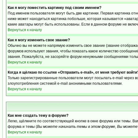
Как я могу поместить картинку под своим именем?
Под именем пользователя могут быть две картинки. Первая картинка отн
ниже может находиться картинка побольше, которая называется «аватара
какие аватары могут быть использованы. Если в данном форуме не вклю
Вернуться к началу
Как я могу изменить свое звание?
Обычно вы не можете напрямую изменить свое звание (звание отображае
форумов используют звания, чтобы показать какое количество сообще
звания. Пожалуйста, не засоряйте форум ненужными сообщениями только
Вернуться к началу
Когда я щёлкаю по ссылке «Отправить e-mail», от меня требуют войти
Только зарегистрированные пользователи могут посылать e-mail через 
злоупотребления системой e-mail анонимными пользователями.
Вернуться к началу
Как мне создать тему в форуме?
Легко, щёлкните по соответствующей кнопке в окне форума или темы. В
форума и темы (
Вы можете начинать темы в этом форуме, Вы можете 
Вернуться к началу