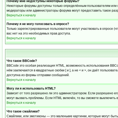
Почему мне недоступны некоторые форумы?
Некоторые форумы доступны только определённым пользователям или гр
модераторы или администраторы форума могут предоставить такое разр
Вернуться к началу
Почему я не могу голосовать в опросе?
Только зарегистрированные пользователи могут участвовать в опросе (чт
вас нет на это необходимых прав доступа.
Вернуться к началу
Что такое BBCode?
BBCode это особая реализация HTML, возможность использования BBCod
нём заключаются в квадратные скобки [ и ], а не < и >, он даёт польз
доступна из формы отправки сообщений.
Вернуться к началу
Могу ли я использовать HTML?
Зависит от того разрешено ли это администратором. Если разрешено его 
могут вызвать проблемы. Если HTML включён, то вы сможете выключить 
Вернуться к началу
Что такое смайлики?
Смайлики, или эмотиконы — это маленькие картинки, которые могут быть 