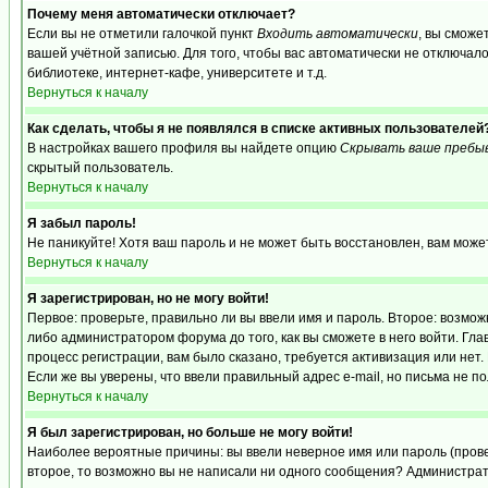
Почему меня автоматически отключает?
Если вы не отметили галочкой пункт
Входить автоматически
, вы сможе
вашей учётной записью. Для того, чтобы вас автоматически не отключал
библиотеке, интернет-кафе, университете и т.д.
Вернуться к началу
Как сделать, чтобы я не появлялся в списке активных пользователей
В настройках вашего профиля вы найдете опцию
Скрывать ваше пребы
скрытый пользователь.
Вернуться к началу
Я забыл пароль!
Не паникуйте! Хотя ваш пароль и не может быть восстановлен, вам може
Вернуться к началу
Я зарегистрирован, но не могу войти!
Первое: проверьте, правильно ли вы ввели имя и пароль. Второе: возм
либо администратором форума до того, как вы сможете в него войти. Г
процесс регистрации, вам было сказано, требуется активизация или нет. 
Если же вы уверены, что ввели правильный адрес e-mail, но письма не п
Вернуться к началу
Я был зарегистрирован, но больше не могу войти!
Наиболее вероятные причины: вы ввели неверное имя или пароль (провер
второе, то возможно вы не написали ни одного сообщения? Администрат