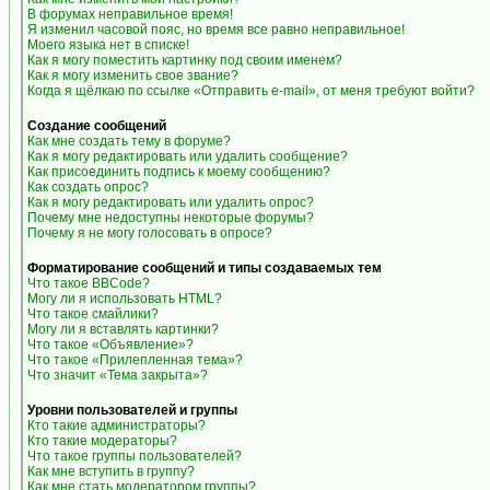
В форумах неправильное время!
Я изменил часовой пояс, но время все равно неправильное!
Моего языка нет в списке!
Как я могу поместить картинку под своим именем?
Как я могу изменить свое звание?
Когда я щёлкаю по ссылке «Отправить e-mail», от меня требуют войти?
Создание сообщений
Как мне создать тему в форуме?
Как я могу редактировать или удалить сообщение?
Как присоединить подпись к моему сообщению?
Как создать опрос?
Как я могу редактировать или удалить опрос?
Почему мне недоступны некоторые форумы?
Почему я не могу голосовать в опросе?
Форматирование сообщений и типы создаваемых тем
Что такое BBCode?
Могу ли я использовать HTML?
Что такое смайлики?
Могу ли я вставлять картинки?
Что такое «Объявление»?
Что такое «Прилепленная тема»?
Что значит «Тема закрыта»?
Уровни пользователей и группы
Кто такие администраторы?
Кто такие модераторы?
Что такое группы пользователей?
Как мне вступить в группу?
Как мне стать модератором группы?