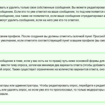
ать и удалять только свои собственные сообщения. Вы можете редактироват
ообщению. Если кто-то уже ответил на ваше сообщение, то под ним появится
 сообщение, она также не появляется, если ваше сообщение отредактировал 
могут удалить сообщение, если на него уже кто-то ответил.
 своем профиле. После создания вы должны отметить галочкой пункт
Присоед
 умолчанию, если отметите соответствующий пункт в вашем профиле (вы смо
сообщение в теме, если у вас есть на то права) чуть ниже основной формы д
ы ввести тему опроса, затем как минимум два варианта ответа (чтобы добавит
й опрос. Также существует ограничение на количество вариантов ответа, он
ераторы или администраторы. Чтобы редактировать опрос, перейдите к редакт
ь или удалять опрос, но если уже кто-то проголосовал, то только модераторы
овали.