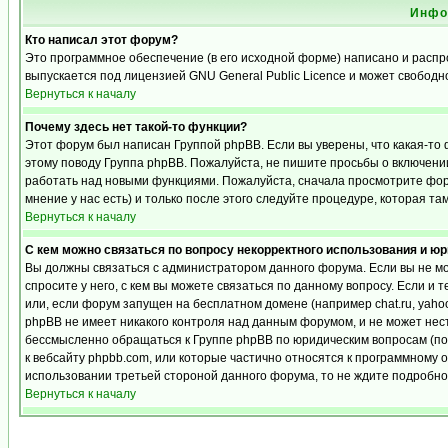
Инфо
Кто написал этот форум?
Это программное обеспечение (в его исходной форме) написано и расп
выпускается под лицензией GNU General Public Licence и может свобод
Вернуться к началу
Почему здесь нет такой-то функции?
Этот форум был написан Группой phpBB. Если вы уверены, что какая-то 
этому поводу Группа phpBB. Пожалуйста, не пишите просьбы о включении
работать над новыми функциями. Пожалуйста, сначала просмотрите фору
мнение у нас есть) и только после этого следуйте процедуре, которая та
Вернуться к началу
С кем можно связаться по вопросу некорректного использования и ю
Вы должны связаться с администратором данного форума. Если вы не мо
спросите у него, с кем вы можете связаться по данному вопросу. Если и 
или, если форум запущен на бесплатном домене (например chat.ru, yahoo, f
phpBB не имеет никакого контроля над данным форумом, и не может нест
бессмысленно обращаться к Группе phpBB по юридическим вопросам (по п
к вебсайту phpbb.com, или которые частично относятся к программному 
использовании третьей стороной данного форума, то не ждите подробног
Вернуться к началу