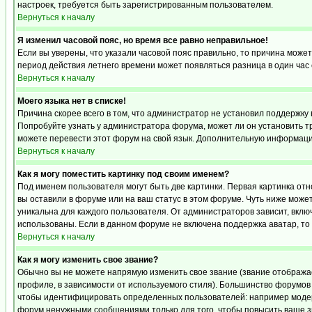
настроек, требуется быть зарегистрированным пользователем.
Вернуться к началу
Я изменил часовой пояс, но время все равно неправильное!
Если вы уверены, что указали часовой пояс правильно, то причина может
период действия летнего времени может появляться разница в один час
Вернуться к началу
Моего языка нет в списке!
Причина скорее всего в том, что администратор не установил поддержку 
Попробуйте узнать у администратора форума, может ли он установить тр
можете перевести этот форум на свой язык. Дополнительную информацию
Вернуться к началу
Как я могу поместить картинку под своим именем?
Под именем пользователя могут быть две картинки. Первая картинка отн
вы оставили в форуме или на ваш статус в этом форуме. Чуть ниже може
уникальна для каждого пользователя. От администраторов зависит, включ
использованы. Если в данном форуме не включена поддержка аватар, то
Вернуться к началу
Как я могу изменить свое звание?
Обычно вы не можете напрямую изменить свое звание (звание отображае
профиле, в зависимости от используемого стиля). Большинство форумов
чтобы идентифицировать определенных пользователей: например модер
форум ненужными сообщениями только для того, чтобы повысить ваше з