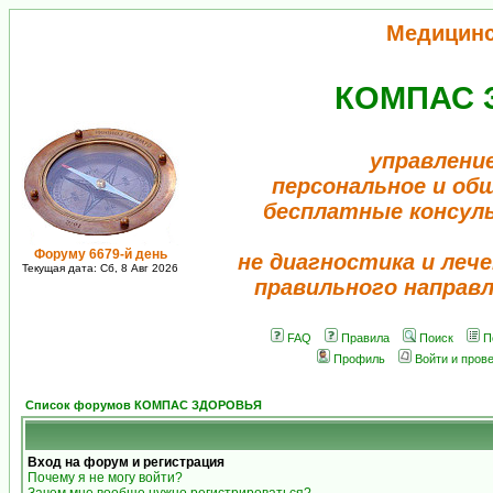
Медицин
КОМПАС 
управлени
персональное и об
бесплатные консул
Форуму 6679-й день
не диагностика и лече
Текущая дата: Сб, 8 Авг 2026
правильного направ
FAQ
Правила
Поиск
П
Профиль
Войти и пров
Список форумов КОМПАС ЗДОРОВЬЯ
Вход на форум и регистрация
Почему я не могу войти?