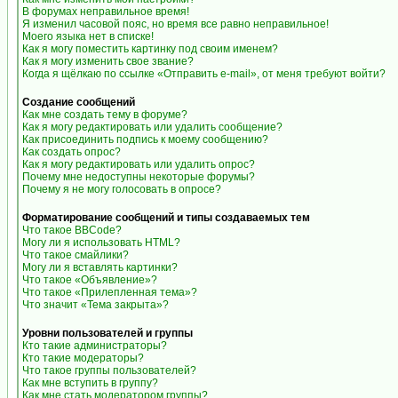
В форумах неправильное время!
Я изменил часовой пояс, но время все равно неправильное!
Моего языка нет в списке!
Как я могу поместить картинку под своим именем?
Как я могу изменить свое звание?
Когда я щёлкаю по ссылке «Отправить e-mail», от меня требуют войти?
Создание сообщений
Как мне создать тему в форуме?
Как я могу редактировать или удалить сообщение?
Как присоединить подпись к моему сообщению?
Как создать опрос?
Как я могу редактировать или удалить опрос?
Почему мне недоступны некоторые форумы?
Почему я не могу голосовать в опросе?
Форматирование сообщений и типы создаваемых тем
Что такое BBCode?
Могу ли я использовать HTML?
Что такое смайлики?
Могу ли я вставлять картинки?
Что такое «Объявление»?
Что такое «Прилепленная тема»?
Что значит «Тема закрыта»?
Уровни пользователей и группы
Кто такие администраторы?
Кто такие модераторы?
Что такое группы пользователей?
Как мне вступить в группу?
Как мне стать модератором группы?