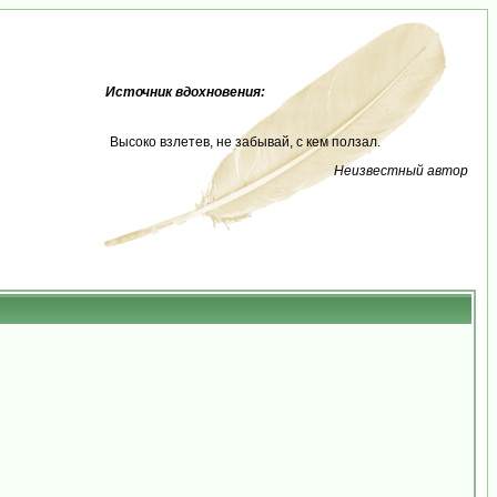
Источник вдохновения:
Высоко взлетев, не забывай, с кем ползал.
Неизвестный автор