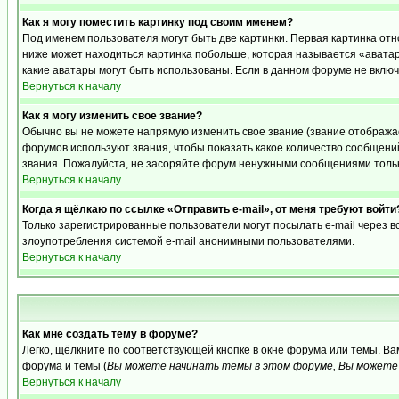
Как я могу поместить картинку под своим именем?
Под именем пользователя могут быть две картинки. Первая картинка отн
ниже может находиться картинка побольше, которая называется «аватара
какие аватары могут быть использованы. Если в данном форуме не вклю
Вернуться к началу
Как я могу изменить свое звание?
Обычно вы не можете напрямую изменить свое звание (звание отображае
форумов используют звания, чтобы показать какое количество сообще
звания. Пожалуйста, не засоряйте форум ненужными сообщениями только
Вернуться к началу
Когда я щёлкаю по ссылке «Отправить e-mail», от меня требуют войти
Только зарегистрированные пользователи могут посылать e-mail через 
злоупотребления системой e-mail анонимными пользователями.
Вернуться к началу
Как мне создать тему в форуме?
Легко, щёлкните по соответствующей кнопке в окне форума или темы. В
форума и темы (
Вы можете начинать темы в этом форуме, Вы можете 
Вернуться к началу