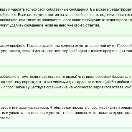
ать и удалять только свои собственные сообщения. Вы можете редактироват
ообщению. Если кто-то уже ответил на ваше сообщение, то под ним появится
 сообщение, она также не появляется, если ваше сообщение отредактировал 
могут удалить сообщение, если на него уже кто-то ответил.
 своем профиле. После создания вы должны отметить галочкой пункт
Присоед
 умолчанию, если отметите соответствующий пункт в вашем профиле (вы смо
сообщение в теме, если у вас есть на то права) чуть ниже основной формы д
ы ввести тему опроса, затем как минимум два варианта ответа (чтобы добавит
й опрос. Также существует ограничение на количество вариантов ответа, он
ераторы или администраторы. Чтобы редактировать опрос, перейдите к редакт
ь или удалять опрос, но если уже кто-то проголосовал, то только модераторы
овали.