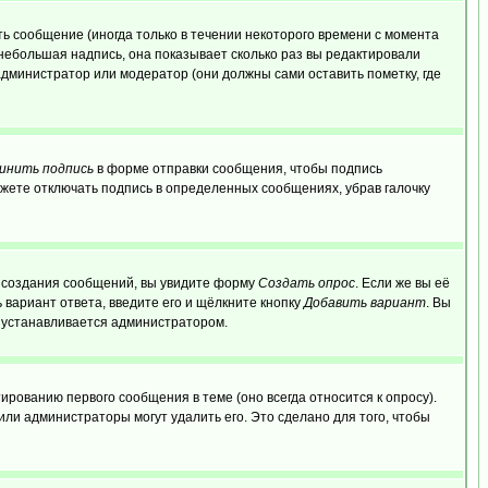
ь сообщение (иногда только в течении некоторого времени с момента
 небольшая надпись, она показывает сколько раз вы редактировали
администратор или модератор (они должны сами оставить пометку, где
инить подпись
в форме отправки сообщения, чтобы подпись
жете отключать подпись в определенных сообщениях, убрав галочку
ля создания сообщений, вы увидите форму
Создать опрос
. Если же вы её
ь вариант ответа, введите его и щёлкните кнопку
Добавить вариант
. Вы
о устанавливается администратором.
ированию первого сообщения в теме (оно всегда относится к опросу).
 или администраторы могут удалить его. Это сделано для того, чтобы