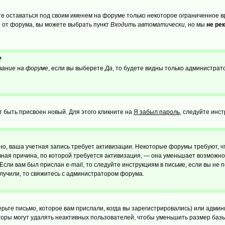
те оставаться под своим именем на форуме только некоторое ограниченное вр
о от форума, вы можете выбрать пункт
Входить автоматически
, но мы
не ре
?
вание на форуме
, если вы выберете
Да
, то будете видны только администрат
т быть присвоен новый. Для этого кликните на
Я забыл пароль
, следуйте инс
ожно, ваша учетная запись требует активизации. Некоторые форумы требуют,
лавная причина, по которой требуется активизация, — она уменьшает возмож
Если вам был прислан e-mail, то следуйте инструкциям в письме, если вы не п
олучили, то свяжитесь с администратором форума.
ьте письмо, которое вам прислали, когда вы зарегистрировались) или админ
оры могут удалять неактивных пользователей, чтобы уменьшить размер базы