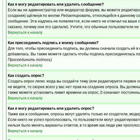
Как я могу редактировать или удалить сообщение?
Если вы не администратор или модератор форума, вы можете редактиров
создания) щёлкнув по кнопке
Редактировать
, относящейся к данному с
сообщение. Эта надпись не появляется, если никто не отвечал на ваше
сказано, почему они это сделали). Учтите, что обычные пользователи не 
Вернуться к началу
Как присоединить подпись к моему сообщению?
Для того, чтобы присоединить подпись, вы должны сначала создать её в
добавилась. Вы также можете сделать чтобы подпись присоединялась по
Присоединить подпись
)
Вернуться к началу
Как создать опрос?
Создать опрос легко: когда вы создаёте тему (или редактируете первое 
не видите, то скорее всего у вас нет прав на создание опроса. Вы должн
также можете установить лимит времени на опрос, 0 означает постоянны
Вернуться к началу
Как я могу редактировать или удалить опрос?
Также как и сообщения, опросы могут удалять только их создатели, мод
Если никто не успел проголосовать, то пользователи могут редактироват
нельзя было менять варианты ответов, в то время как люди уже проголос
Вернуться к началу