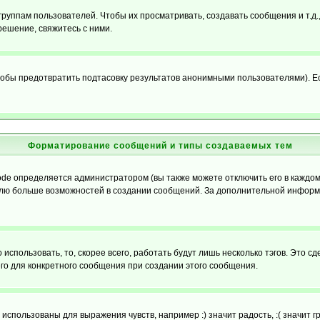
уппам пользователей. Чтобы их просматривать, создавать сообщения и т.д.
ешение, свяжитесь с ними.
обы предотвратить подтасовку результатов анонимными пользователями). Если
Форматирование сообщений и типы создаваемых тем
e определяется администратором (вы также можете отключить его в каждом 
ователю больше возможностей в создании сообщений. За дополнительной инфо
использовать, то, скорее всего, работать будут лишь несколько тэгов. Это с
его для конкретного сообщения при создании этого сообщения.
использованы для выражения чувств, например :) значит радость, :( значит 