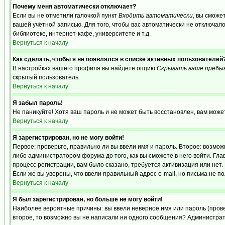
Почему меня автоматически отключает?
Если вы не отметили галочкой пункт
Входить автоматически
, вы сможе
вашей учётной записью. Для того, чтобы вас автоматически не отключал
библиотеке, интернет-кафе, университете и т.д.
Вернуться к началу
Как сделать, чтобы я не появлялся в списке активных пользователей
В настройках вашего профиля вы найдете опцию
Скрывать ваше пребы
скрытый пользователь.
Вернуться к началу
Я забыл пароль!
Не паникуйте! Хотя ваш пароль и не может быть восстановлен, вам може
Вернуться к началу
Я зарегистрирован, но не могу войти!
Первое: проверьте, правильно ли вы ввели имя и пароль. Второе: возм
либо администратором форума до того, как вы сможете в него войти. Г
процесс регистрации, вам было сказано, требуется активизация или нет. 
Если же вы уверены, что ввели правильный адрес e-mail, но письма не п
Вернуться к началу
Я был зарегистрирован, но больше не могу войти!
Наиболее вероятные причины: вы ввели неверное имя или пароль (провер
второе, то возможно вы не написали ни одного сообщения? Администрат