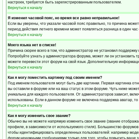
настроек, требуется быть зарегистрированным пользователем.
Вернуться к началу
Я изменил часовой пояс, но время все равно неправильное!
Если вы уверены, что указали часовой пояс правильно, то причина может
период действия летнего времени может появляться разница в один час
Вернуться к началу
Моего языка нет в списке!
Причина скорее всего в том, что администратор не установил поддержку 
Попробуйте узнать у администратора форума, может ли он установить тр
можете перевести этот форум на свой язык. Дополнительную информацию
Вернуться к началу
Как я могу поместить картинку под своим именем?
Под именем пользователя могут быть две картинки. Первая картинка отн
вы оставили в форуме или на ваш статус в этом форуме. Чуть ниже може
уникальна для каждого пользователя. От администраторов зависит, включ
использованы. Если в данном форуме не включена поддержка аватар, то
Вернуться к началу
Как я могу изменить свое звание?
Обычно вы не можете напрямую изменить свое звание (звание отображае
профиле, в зависимости от используемого стиля). Большинство форумов
чтобы идентифицировать определенных пользователей: например модер
форум ненужными сообщениями только для того, чтобы повысить ваше з