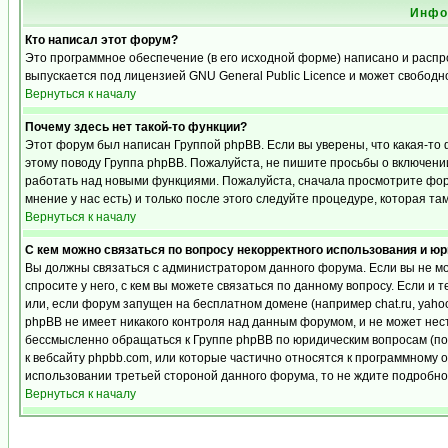
Инфо
Кто написал этот форум?
Это программное обеспечение (в его исходной форме) написано и расп
выпускается под лицензией GNU General Public Licence и может свобод
Вернуться к началу
Почему здесь нет такой-то функции?
Этот форум был написан Группой phpBB. Если вы уверены, что какая-то 
этому поводу Группа phpBB. Пожалуйста, не пишите просьбы о включении
работать над новыми функциями. Пожалуйста, сначала просмотрите фору
мнение у нас есть) и только после этого следуйте процедуре, которая та
Вернуться к началу
С кем можно связаться по вопросу некорректного использования и ю
Вы должны связаться с администратором данного форума. Если вы не мо
спросите у него, с кем вы можете связаться по данному вопросу. Если и 
или, если форум запущен на бесплатном домене (например chat.ru, yahoo, f
phpBB не имеет никакого контроля над данным форумом, и не может нест
бессмысленно обращаться к Группе phpBB по юридическим вопросам (по п
к вебсайту phpbb.com, или которые частично относятся к программному 
использовании третьей стороной данного форума, то не ждите подробног
Вернуться к началу