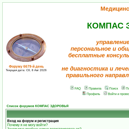
Медицинс
КОМПАС 
управление
персональное и об
бесплатные консул
Форуму 6679-й день
не диагностика и лече
Текущая дата: Сб, 8 Авг 2026
правильного направл
FAQ
Правила
Поиск
П
Профиль
Войти и пров
Список форумов КОМПАС ЗДОРОВЬЯ
Вход на форум и регистрация
Почему я не могу войти?