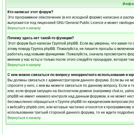
Инфо
Кто написал этот форум?
Это программное обеспечение (в его исходной форме) написано и расп
выпускается под лицензией GNU General Public Licence и может свобод
Вернуться к началу
Почему здесь нет такой-то функции?
Этот форум был написан Группой phpBB. Если вы уверены, что какая-то 
этому поводу Группа phpBB. Пожалуйста, не пишите просьбы о включении
работать над новыми функциями. Пожалуйста, сначала просмотрите фору
мнение у нас есть) и только после этого следуйте процедуре, которая та
Вернуться к началу
С кем можно связаться по вопросу некорректного использования и ю
Вы должны связаться с администратором данного форума. Если вы не мо
спросите у него, с кем вы можете связаться по данному вопросу. Если и 
или, если форум запущен на бесплатном домене (например chat.ru, yahoo, f
phpBB не имеет никакого контроля над данным форумом, и не может нест
бессмысленно обращаться к Группе phpBB по юридическим вопросам (по п
к вебсайту phpbb.com, или которые частично относятся к программному 
использовании третьей стороной данного форума, то не ждите подробног
Вернуться к началу