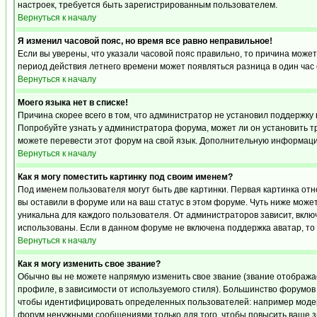
настроек, требуется быть зарегистрированным пользователем.
Вернуться к началу
Я изменил часовой пояс, но время все равно неправильное!
Если вы уверены, что указали часовой пояс правильно, то причина может
период действия летнего времени может появляться разница в один час
Вернуться к началу
Моего языка нет в списке!
Причина скорее всего в том, что администратор не установил поддержку 
Попробуйте узнать у администратора форума, может ли он установить тр
можете перевести этот форум на свой язык. Дополнительную информацию
Вернуться к началу
Как я могу поместить картинку под своим именем?
Под именем пользователя могут быть две картинки. Первая картинка отн
вы оставили в форуме или на ваш статус в этом форуме. Чуть ниже може
уникальна для каждого пользователя. От администраторов зависит, включ
использованы. Если в данном форуме не включена поддержка аватар, то
Вернуться к началу
Как я могу изменить свое звание?
Обычно вы не можете напрямую изменить свое звание (звание отображае
профиле, в зависимости от используемого стиля). Большинство форумов
чтобы идентифицировать определенных пользователей: например модер
форум ненужными сообщениями только для того, чтобы повысить ваше з