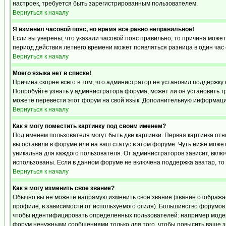
настроек, требуется быть зарегистрированным пользователем.
Вернуться к началу
Я изменил часовой пояс, но время все равно неправильное!
Если вы уверены, что указали часовой пояс правильно, то причина может
период действия летнего времени может появляться разница в один час
Вернуться к началу
Моего языка нет в списке!
Причина скорее всего в том, что администратор не установил поддержку 
Попробуйте узнать у администратора форума, может ли он установить тр
можете перевести этот форум на свой язык. Дополнительную информацию
Вернуться к началу
Как я могу поместить картинку под своим именем?
Под именем пользователя могут быть две картинки. Первая картинка отн
вы оставили в форуме или на ваш статус в этом форуме. Чуть ниже може
уникальна для каждого пользователя. От администраторов зависит, включ
использованы. Если в данном форуме не включена поддержка аватар, то
Вернуться к началу
Как я могу изменить свое звание?
Обычно вы не можете напрямую изменить свое звание (звание отображае
профиле, в зависимости от используемого стиля). Большинство форумов
чтобы идентифицировать определенных пользователей: например модер
форум ненужными сообщениями только для того, чтобы повысить ваше з