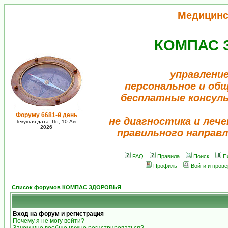
Медицинс
КОМПАС 
управление
персональное и об
бесплатные консул
Форуму 6681-й день
не диагностика и лече
Текущая дата: Пн, 10 Авг
2026
правильного направл
FAQ
Правила
Поиск
П
Профиль
Войти и пров
Список форумов КОМПАС ЗДОРОВЬЯ
Вход на форум и регистрация
Почему я не могу войти?