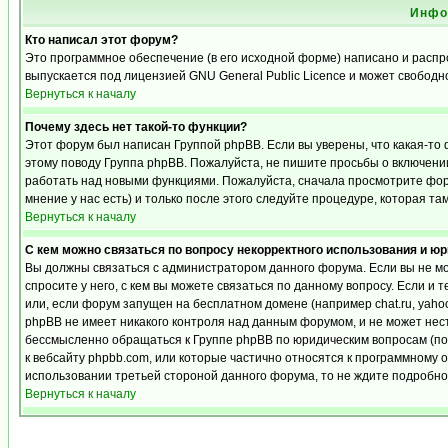
Инфо
Кто написал этот форум?
Это программное обеспечение (в его исходной форме) написано и расп
выпускается под лицензией GNU General Public Licence и может свобод
Вернуться к началу
Почему здесь нет такой-то функции?
Этот форум был написан Группой phpBB. Если вы уверены, что какая-то 
этому поводу Группа phpBB. Пожалуйста, не пишите просьбы о включении
работать над новыми функциями. Пожалуйста, сначала просмотрите фору
мнение у нас есть) и только после этого следуйте процедуре, которая та
Вернуться к началу
С кем можно связаться по вопросу некорректного использования и ю
Вы должны связаться с администратором данного форума. Если вы не мо
спросите у него, с кем вы можете связаться по данному вопросу. Если и 
или, если форум запущен на бесплатном домене (например chat.ru, yahoo, f
phpBB не имеет никакого контроля над данным форумом, и не может нест
бессмысленно обращаться к Группе phpBB по юридическим вопросам (по п
к вебсайту phpbb.com, или которые частично относятся к программному 
использовании третьей стороной данного форума, то не ждите подробног
Вернуться к началу