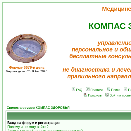
Медицинс
КОМПАС 
управление
персональное и об
бесплатные консул
Форуму 6679-й день
не диагностика и лече
Текущая дата: Сб, 8 Авг 2026
правильного направл
FAQ
Правила
Поиск
П
Профиль
Войти и пров
Список форумов КОМПАС ЗДОРОВЬЯ
Вход на форум и регистрация
Почему я не могу войти?