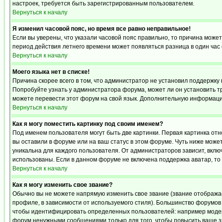
настроек, требуется быть зарегистрированным пользователем.
Вернуться к началу
Я изменил часовой пояс, но время все равно неправильное!
Если вы уверены, что указали часовой пояс правильно, то причина может
период действия летнего времени может появляться разница в один час
Вернуться к началу
Моего языка нет в списке!
Причина скорее всего в том, что администратор не установил поддержку 
Попробуйте узнать у администратора форума, может ли он установить тр
можете перевести этот форум на свой язык. Дополнительную информацию
Вернуться к началу
Как я могу поместить картинку под своим именем?
Под именем пользователя могут быть две картинки. Первая картинка отн
вы оставили в форуме или на ваш статус в этом форуме. Чуть ниже може
уникальна для каждого пользователя. От администраторов зависит, включ
использованы. Если в данном форуме не включена поддержка аватар, то
Вернуться к началу
Как я могу изменить свое звание?
Обычно вы не можете напрямую изменить свое звание (звание отображае
профиле, в зависимости от используемого стиля). Большинство форумов
чтобы идентифицировать определенных пользователей: например модер
форум ненужными сообщениями только для того, чтобы повысить ваше з