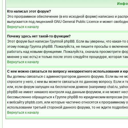
Инфо
Кто написал этот форум?
Это программное обеспечение (в его исходной форме) написано и расп
выпускается под лицензией GNU General Public Licence и может свобод
Вернуться к началу
Почему здесь нет такой-то функции?
Этот форум был написан Группой phpBB. Если вы уверены, что какая-то 
этому поводу Группа phpBB. Пожалуйста, не пишите просьбы о включении
работать над новыми функциями. Пожалуйста, сначала просмотрите фору
мнение у нас есть) и только после этого следуйте процедуре, которая та
Вернуться к началу
С кем можно связаться по вопросу некорректного использования и ю
Вы должны связаться с администратором данного форума. Если вы не мо
спросите у него, с кем вы можете связаться по данному вопросу. Если и 
или, если форум запущен на бесплатном домене (например chat.ru, yahoo, f
phpBB не имеет никакого контроля над данным форумом, и не может нест
бессмысленно обращаться к Группе phpBB по юридическим вопросам (по п
к вебсайту phpbb.com, или которые частично относятся к программному 
использовании третьей стороной данного форума, то не ждите подробног
Вернуться к началу