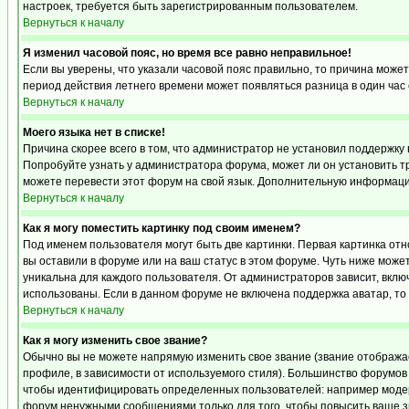
настроек, требуется быть зарегистрированным пользователем.
Вернуться к началу
Я изменил часовой пояс, но время все равно неправильное!
Если вы уверены, что указали часовой пояс правильно, то причина может
период действия летнего времени может появляться разница в один час
Вернуться к началу
Моего языка нет в списке!
Причина скорее всего в том, что администратор не установил поддержку 
Попробуйте узнать у администратора форума, может ли он установить тр
можете перевести этот форум на свой язык. Дополнительную информацию
Вернуться к началу
Как я могу поместить картинку под своим именем?
Под именем пользователя могут быть две картинки. Первая картинка отн
вы оставили в форуме или на ваш статус в этом форуме. Чуть ниже може
уникальна для каждого пользователя. От администраторов зависит, включ
использованы. Если в данном форуме не включена поддержка аватар, то
Вернуться к началу
Как я могу изменить свое звание?
Обычно вы не можете напрямую изменить свое звание (звание отображае
профиле, в зависимости от используемого стиля). Большинство форумов
чтобы идентифицировать определенных пользователей: например модер
форум ненужными сообщениями только для того, чтобы повысить ваше з