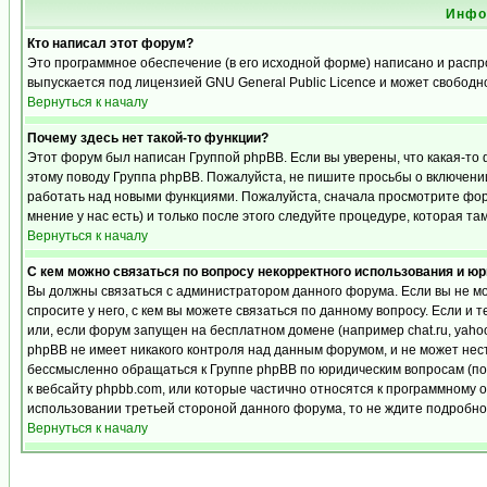
Инфо
Кто написал этот форум?
Это программное обеспечение (в его исходной форме) написано и расп
выпускается под лицензией GNU General Public Licence и может свобод
Вернуться к началу
Почему здесь нет такой-то функции?
Этот форум был написан Группой phpBB. Если вы уверены, что какая-то 
этому поводу Группа phpBB. Пожалуйста, не пишите просьбы о включении
работать над новыми функциями. Пожалуйста, сначала просмотрите фору
мнение у нас есть) и только после этого следуйте процедуре, которая та
Вернуться к началу
С кем можно связаться по вопросу некорректного использования и ю
Вы должны связаться с администратором данного форума. Если вы не мо
спросите у него, с кем вы можете связаться по данному вопросу. Если и 
или, если форум запущен на бесплатном домене (например chat.ru, yahoo, f
phpBB не имеет никакого контроля над данным форумом, и не может нест
бессмысленно обращаться к Группе phpBB по юридическим вопросам (по п
к вебсайту phpbb.com, или которые частично относятся к программному 
использовании третьей стороной данного форума, то не ждите подробног
Вернуться к началу