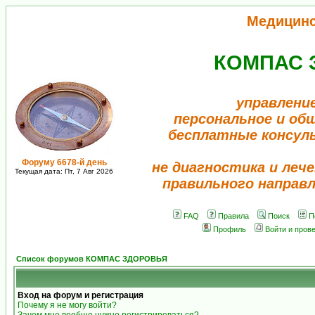
Медицин
КОМПАС 
управлени
персональное и об
бесплатные консул
Форуму 6678-й день
не диагностика и лече
Текущая дата: Пт, 7 Авг 2026
правильного направ
FAQ
Правила
Поиск
П
Профиль
Войти и пров
Список форумов КОМПАС ЗДОРОВЬЯ
Вход на форум и регистрация
Почему я не могу войти?