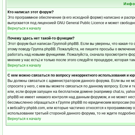
Инфо
Кто написал этот форум?
Это программное обеспечение (в его исходной форме) написано и расп
выпускается под лицензией GNU General Public Licence и может свобод
Вернуться к началу
Почему здесь нет такой-то функции?
Этот форум был написан Группой phpBB. Если вы уверены, что какая-то 
этому поводу Группа phpBB. Пожалуйста, не пишите просьбы о включении
работать над новыми функциями. Пожалуйста, сначала просмотрите фору
мнение у нас есть) и только после этого следуйте процедуре, которая та
Вернуться к началу
С кем можно связаться по вопросу некорректного использования и ю
Вы должны связаться с администратором данного форума. Если вы не мо
спросите у него, с кем вы можете связаться по данному вопросу. Если и 
или, если форум запущен на бесплатном домене (например chat.ru, yahoo, f
phpBB не имеет никакого контроля над данным форумом, и не может нест
бессмысленно обращаться к Группе phpBB по юридическим вопросам (по п
к вебсайту phpbb.com, или которые частично относятся к программному 
использовании третьей стороной данного форума, то не ждите подробног
Вернуться к началу