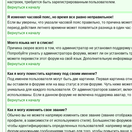
настроек, требуется быть зарегистрированным пользователем.
Вернуться к началу
Я изменил часовой пояс, но время все равно неправильное!
Если вы уверены, что указали часовой пояс правильно, то причина может
период действия летнего времени может появляться разница в один час
Вернуться к началу
Моего языка нет в списке!
Причина скорее всего в том, что администратор не установил поддержку 
Попробуйте узнать у администратора форума, может ли он установить тр
можете перевести этот форум на свой язык. Дополнительную информацию
Вернуться к началу
Как я могу поместить картинку под своим именем?
Под именем пользователя могут быть две картинки. Первая картинка отн
вы оставили в форуме или на ваш статус в этом форуме. Чуть ниже може
уникальна для каждого пользователя. От администраторов зависит, включ
использованы. Если в данном форуме не включена поддержка аватар, то
Вернуться к началу
Как я могу изменить свое звание?
Обычно вы не можете напрямую изменить свое звание (звание отображае
профиле, в зависимости от используемого стиля). Большинство форумов
чтобы идентифицировать определенных пользователей: например модер
форум ненужными сообщениями только для того, чтобы повысить ваше з