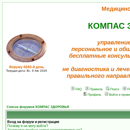
Медицинс
КОМПАС 
управление
персональное и об
бесплатные консул
Форуму 6680-й день
не диагностика и лече
Текущая дата: Вс, 9 Авг 2026
правильного направл
FAQ
Правила
Поиск
П
Профиль
Войти и пров
Список форумов КОМПАС ЗДОРОВЬЯ
Вход на форум и регистрация
Почему я не могу войти?