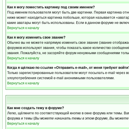
Как я могу поместить картинку под своим именем?
Под именем пользователя могут быть две картинки. Первая картинка отн
ниже может находиться картинка побольше, которая называется «аватара
какие аватары могут быть использованы. Если в данном форуме не вклю
Вернуться к началу
Как я могу изменить свое звание?
Обычно вы не можете напрямую изменить свое звание (звание отображае
форумов используют звания, чтобы показать какое количество сообще
звания. Пожалуйста, не засоряйте форум ненужными сообщениями только
Вернуться к началу
Когда я щёлкаю по ссылке «Отправить e-mail», от меня требуют войти
Только зарегистрированные пользователи могут посылать e-mail через 
злоупотребления системой e-mail анонимными пользователями.
Вернуться к началу
Как мне создать тему в форуме?
Легко, щёлкните по соответствующей кнопке в окне форума или темы. В
форума и темы (
Вы можете начинать темы в этом форуме, Вы можете 
Вернуться к началу