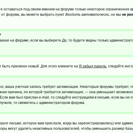
те оставаться под своим именем на форуме только некоторое ограниченное вр
о от форума, вы можете выбрать пункт
Входить автоматически
, но мы
не ре
?
вание на форуме
, если вы выберете
Да
, то будете видны только администрат
т быть присвоен новый. Для этого кликните на
Я забыл пароль
, следуйте инс
ожно, ваша учетная запись требует активизации. Некоторые форумы требуют,
лавная причина, по которой требуется активизация, — она уменьшает возмож
Если вам был прислан e-mail, то следуйте инструкциям в письме, если вы не п
олучили, то свяжитесь с администратором форума.
ьте письмо, которое вам прислали, когда вы зарегистрировались) или админ
оры могут удалять неактивных пользователей, чтобы уменьшить размер базы