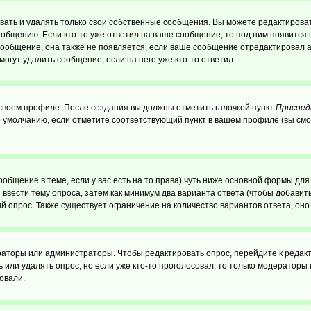
ать и удалять только свои собственные сообщения. Вы можете редактироват
ообщению. Если кто-то уже ответил на ваше сообщение, то под ним появится
 сообщение, она также не появляется, если ваше сообщение отредактировал 
могут удалить сообщение, если на него уже кто-то ответил.
 своем профиле. После создания вы должны отметить галочкой пункт
Присоед
 умолчанию, если отметите соответствующий пункт в вашем профиле (вы смо
сообщение в теме, если у вас есть на то права) чуть ниже основной формы д
ы ввести тему опроса, затем как минимум два варианта ответа (чтобы добавит
й опрос. Также существует ограничение на количество вариантов ответа, он
ераторы или администраторы. Чтобы редактировать опрос, перейдите к редакт
ь или удалять опрос, но если уже кто-то проголосовал, то только модераторы
овали.