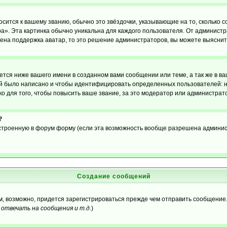
осится к вашему званию, обычно это звёздочки, указывающие на то, сколько 
». Эта картинка обычно уникальна для каждого пользователя. От администрат
чена поддержка аватар, то это решение администраторов, вы можете выяснит
тся ниже вашего имени в созданном вами сообщении или теме, а так же в ва
ний было написано и чтобы идентифицировать определенных пользователей:
 для того, чтобы повысить ваше звание, за это модератор или администрат
?
встроенную в форум форму (если эта возможность вообще разрешена админис
Создание сообщений
ам, возможно, придется зарегистрироваться прежде чем отправить сообщение
отвечать на сообщения и т.д.
)