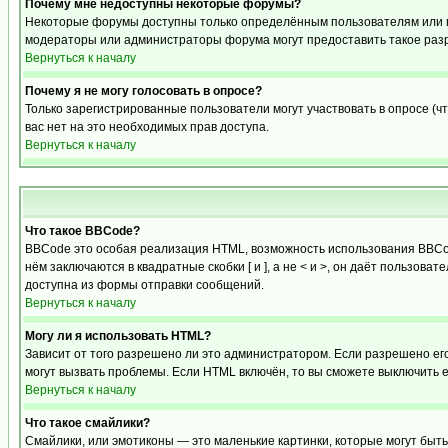
Почему мне недоступны некоторые форумы?
Некоторые форумы доступны только определённым пользователям или гр
модераторы или администраторы форума могут предоставить такое разр
Вернуться к началу
Почему я не могу голосовать в опросе?
Только зарегистрированные пользователи могут участвовать в опросе (чт
вас нет на это необходимых прав доступа.
Вернуться к началу
Что такое BBCode?
BBCode это особая реализация HTML, возможность использования BBCod
нём заключаются в квадратные скобки [ и ], а не < и >, он даёт польз
доступна из формы отправки сообщений.
Вернуться к началу
Могу ли я использовать HTML?
Зависит от того разрешено ли это администратором. Если разрешено его 
могут вызвать проблемы. Если HTML включён, то вы сможете выключить 
Вернуться к началу
Что такое смайлики?
Смайлики, или эмотиконы — это маленькие картинки, которые могут быть 