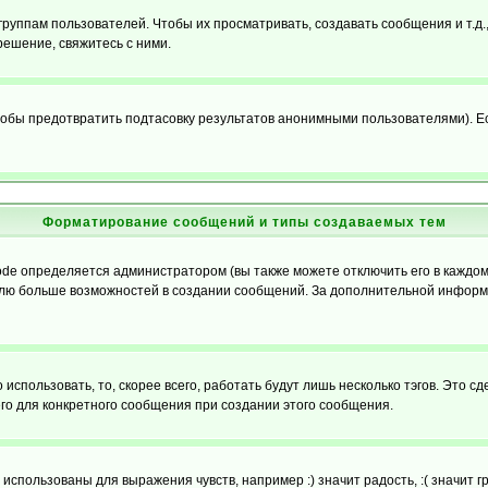
уппам пользователей. Чтобы их просматривать, создавать сообщения и т.д.
ешение, свяжитесь с ними.
обы предотвратить подтасовку результатов анонимными пользователями). Если
Форматирование сообщений и типы создаваемых тем
e определяется администратором (вы также можете отключить его в каждом 
ователю больше возможностей в создании сообщений. За дополнительной инфо
использовать, то, скорее всего, работать будут лишь несколько тэгов. Это с
его для конкретного сообщения при создании этого сообщения.
использованы для выражения чувств, например :) значит радость, :( значит 