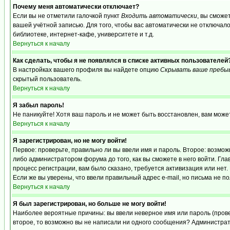
Почему меня автоматически отключает?
Если вы не отметили галочкой пункт
Входить автоматически
, вы сможе
вашей учётной записью. Для того, чтобы вас автоматически не отключал
библиотеке, интернет-кафе, университете и т.д.
Вернуться к началу
Как сделать, чтобы я не появлялся в списке активных пользователей
В настройках вашего профиля вы найдете опцию
Скрывать ваше пребы
скрытый пользователь.
Вернуться к началу
Я забыл пароль!
Не паникуйте! Хотя ваш пароль и не может быть восстановлен, вам може
Вернуться к началу
Я зарегистрирован, но не могу войти!
Первое: проверьте, правильно ли вы ввели имя и пароль. Второе: возм
либо администратором форума до того, как вы сможете в него войти. Г
процесс регистрации, вам было сказано, требуется активизация или нет. 
Если же вы уверены, что ввели правильный адрес e-mail, но письма не п
Вернуться к началу
Я был зарегистрирован, но больше не могу войти!
Наиболее вероятные причины: вы ввели неверное имя или пароль (провер
второе, то возможно вы не написали ни одного сообщения? Администрат