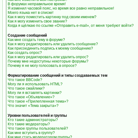
В форумах неправильное время!
Я изменил часовой пояс, но время все равно неправильное!
Моего языка нет в списке!
Как я могу поместить картинку под своим именем?
Как я могу изменить свое звание?
Когда я щёлкаю по ссылке «Отправить e-mail», от меня требуют войти?
Создание сообщений
Как мне создать тему в форуме?
Как я могу редактировать или удалить сообщение?
Как присоединить подпись к моему сообщению?
Как создать опрос?
Как я могу редактировать или удалить опрос?
Почему мне недоступны некоторые форумы?
Почему я не могу голосовать в опросе?
Форматирование сообщений и типы создаваемых тем
Что такое BBCode?
Могу ли я использовать HTML?
Что такое смайлики?
Могу ли я вставлять картинки?
Что такое «Объявление»?
Что такое «Прилепленная тема»?
Что значит «Тема закрыта»?
Уровни пользователей и группы
Кто такие администраторы?
Кто такие модераторы?
Что такое группы пользователей?
Как мне вступить в группу?
Как мне стать модератором группы?