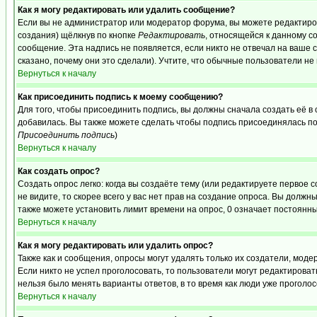
Как я могу редактировать или удалить сообщение?
Если вы не администратор или модератор форума, вы можете редактиров
создания) щёлкнув по кнопке
Редактировать
, относящейся к данному с
сообщение. Эта надпись не появляется, если никто не отвечал на ваше
сказано, почему они это сделали). Учтите, что обычные пользователи не 
Вернуться к началу
Как присоединить подпись к моему сообщению?
Для того, чтобы присоединить подпись, вы должны сначала создать её в
добавилась. Вы также можете сделать чтобы подпись присоединялась по
Присоединить подпись
)
Вернуться к началу
Как создать опрос?
Создать опрос легко: когда вы создаёте тему (или редактируете первое 
не видите, то скорее всего у вас нет прав на создание опроса. Вы должн
также можете установить лимит времени на опрос, 0 означает постоянны
Вернуться к началу
Как я могу редактировать или удалить опрос?
Также как и сообщения, опросы могут удалять только их создатели, мод
Если никто не успел проголосовать, то пользователи могут редактироват
нельзя было менять варианты ответов, в то время как люди уже проголос
Вернуться к началу