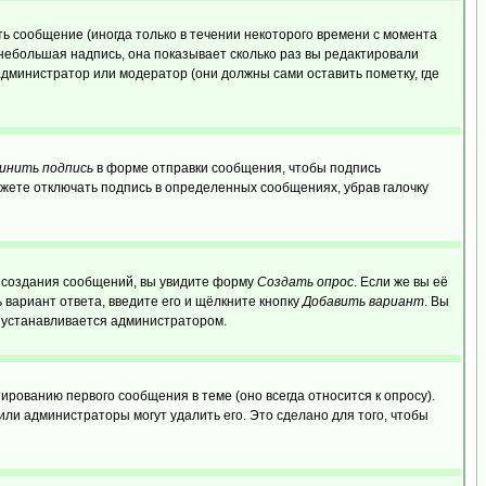
ь сообщение (иногда только в течении некоторого времени с момента
 небольшая надпись, она показывает сколько раз вы редактировали
администратор или модератор (они должны сами оставить пометку, где
инить подпись
в форме отправки сообщения, чтобы подпись
жете отключать подпись в определенных сообщениях, убрав галочку
ля создания сообщений, вы увидите форму
Создать опрос
. Если же вы её
ь вариант ответа, введите его и щёлкните кнопку
Добавить вариант
. Вы
о устанавливается администратором.
ированию первого сообщения в теме (оно всегда относится к опросу).
 или администраторы могут удалить его. Это сделано для того, чтобы