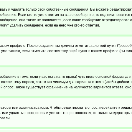
ать и удалять только свои собственные сообщения. Вы можете редактироват
ообщению. Если кто-то уже ответил на ваше сообщение, то под ним появится
 сообщение, она также не появляется, если ваше сообщение отредактировал 
могут удалить сообщение, если на него уже кто-то ответил.
 своем профиле. После создания вы должны отметить галочкой пункт
Присоед
 умолчанию, если отметите соответствующий пункт в вашем профиле (вы смо
сообщение в теме, если у вас есть на то права) чуть ниже основной формы д
ы ввести тему опроса, затем как минимум два варианта ответа (чтобы добавит
й опрос. Также существует ограничение на количество вариантов ответа, он
ераторы или администраторы. Чтобы редактировать опрос, перейдите к редакт
ь или удалять опрос, но если уже кто-то проголосовал, то только модераторы
овали.