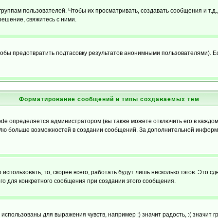
уппам пользователей. Чтобы их просматривать, создавать сообщения и т.д.
ешение, свяжитесь с ними.
обы предотвратить подтасовку результатов анонимными пользователями). Если
Форматирование сообщений и типы создаваемых тем
e определяется администратором (вы также можете отключить его в каждом 
ователю больше возможностей в создании сообщений. За дополнительной инфо
использовать, то, скорее всего, работать будут лишь несколько тэгов. Это с
его для конкретного сообщения при создании этого сообщения.
использованы для выражения чувств, например :) значит радость, :( значит 