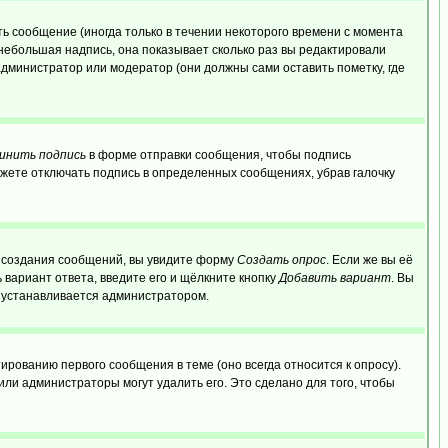
ь сообщение (иногда только в течении некоторого времени с момента
 небольшая надпись, она показывает сколько раз вы редактировали
администратор или модератор (они должны сами оставить пометку, где
инить подпись
в форме отправки сообщения, чтобы подпись
жете отключать подпись в определенных сообщениях, убрав галочку
ля создания сообщений, вы увидите форму
Создать опрос
. Если же вы её
ь вариант ответа, введите его и щёлкните кнопку
Добавить вариант
. Вы
о устанавливается администратором.
ированию первого сообщения в теме (оно всегда относится к опросу).
 или администраторы могут удалить его. Это сделано для того, чтобы