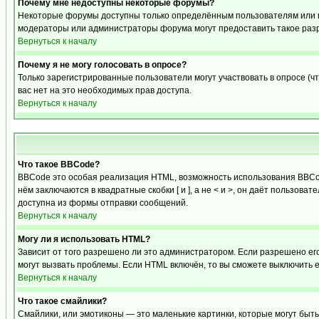
Почему мне недоступны некоторые форумы?
Некоторые форумы доступны только определённым пользователям или гр
модераторы или администраторы форума могут предоставить такое разр
Вернуться к началу
Почему я не могу голосовать в опросе?
Только зарегистрированные пользователи могут участвовать в опросе (чт
вас нет на это необходимых прав доступа.
Вернуться к началу
Что такое BBCode?
BBCode это особая реализация HTML, возможность использования BBCod
нём заключаются в квадратные скобки [ и ], а не < и >, он даёт польз
доступна из формы отправки сообщений.
Вернуться к началу
Могу ли я использовать HTML?
Зависит от того разрешено ли это администратором. Если разрешено его 
могут вызвать проблемы. Если HTML включён, то вы сможете выключить 
Вернуться к началу
Что такое смайлики?
Смайлики, или эмотиконы — это маленькие картинки, которые могут быть 