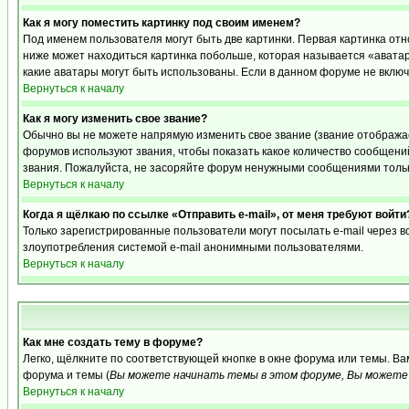
Как я могу поместить картинку под своим именем?
Под именем пользователя могут быть две картинки. Первая картинка отн
ниже может находиться картинка побольше, которая называется «аватара
какие аватары могут быть использованы. Если в данном форуме не вклю
Вернуться к началу
Как я могу изменить свое звание?
Обычно вы не можете напрямую изменить свое звание (звание отображае
форумов используют звания, чтобы показать какое количество сообще
звания. Пожалуйста, не засоряйте форум ненужными сообщениями только
Вернуться к началу
Когда я щёлкаю по ссылке «Отправить e-mail», от меня требуют войти
Только зарегистрированные пользователи могут посылать e-mail через 
злоупотребления системой e-mail анонимными пользователями.
Вернуться к началу
Как мне создать тему в форуме?
Легко, щёлкните по соответствующей кнопке в окне форума или темы. В
форума и темы (
Вы можете начинать темы в этом форуме, Вы можете 
Вернуться к началу