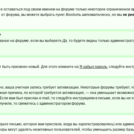
те оставаться под своим именем на форуме только некоторое ограниченное вр
о от форума, вы можете выбрать пункт
Входить автоматически
, но мы
не ре
?
вание на форуме
, если вы выберете
Да
, то будете видны только администрат
т быть присвоен новый. Для этого кликните на
Я забыл пароль
, следуйте инс
ожно, ваша учетная запись требует активизации. Некоторые форумы требуют,
лавная причина, по которой требуется активизация, — она уменьшает возмож
Если вам был прислан e-mail, то следуйте инструкциям в письме, если вы не п
олучили, то свяжитесь с администратором форума.
ьте письмо, которое вам прислали, когда вы зарегистрировались) или админ
оры могут удалять неактивных пользователей, чтобы уменьшить размер базы