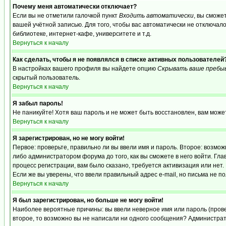
Почему меня автоматически отключает?
Если вы не отметили галочкой пункт
Входить автоматически
, вы сможе
вашей учётной записью. Для того, чтобы вас автоматически не отключал
библиотеке, интернет-кафе, университете и т.д.
Вернуться к началу
Как сделать, чтобы я не появлялся в списке активных пользователей
В настройках вашего профиля вы найдете опцию
Скрывать ваше пребы
скрытый пользователь.
Вернуться к началу
Я забыл пароль!
Не паникуйте! Хотя ваш пароль и не может быть восстановлен, вам може
Вернуться к началу
Я зарегистрирован, но не могу войти!
Первое: проверьте, правильно ли вы ввели имя и пароль. Второе: возм
либо администратором форума до того, как вы сможете в него войти. Г
процесс регистрации, вам было сказано, требуется активизация или нет. 
Если же вы уверены, что ввели правильный адрес e-mail, но письма не п
Вернуться к началу
Я был зарегистрирован, но больше не могу войти!
Наиболее вероятные причины: вы ввели неверное имя или пароль (провер
второе, то возможно вы не написали ни одного сообщения? Администрат