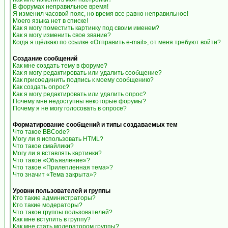
В форумах неправильное время!
Я изменил часовой пояс, но время все равно неправильное!
Моего языка нет в списке!
Как я могу поместить картинку под своим именем?
Как я могу изменить свое звание?
Когда я щёлкаю по ссылке «Отправить e-mail», от меня требуют войти?
Создание сообщений
Как мне создать тему в форуме?
Как я могу редактировать или удалить сообщение?
Как присоединить подпись к моему сообщению?
Как создать опрос?
Как я могу редактировать или удалить опрос?
Почему мне недоступны некоторые форумы?
Почему я не могу голосовать в опросе?
Форматирование сообщений и типы создаваемых тем
Что такое BBCode?
Могу ли я использовать HTML?
Что такое смайлики?
Могу ли я вставлять картинки?
Что такое «Объявление»?
Что такое «Прилепленная тема»?
Что значит «Тема закрыта»?
Уровни пользователей и группы
Кто такие администраторы?
Кто такие модераторы?
Что такое группы пользователей?
Как мне вступить в группу?
Как мне стать модератором группы?