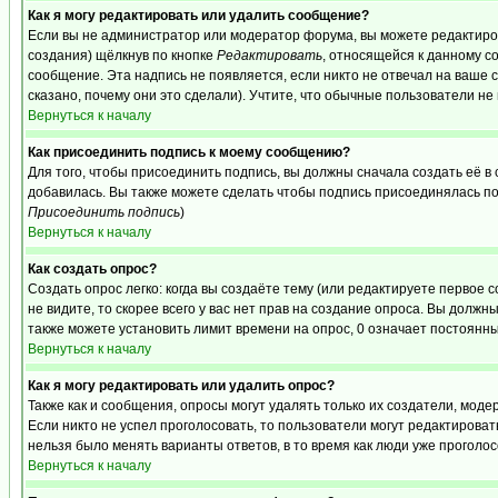
Как я могу редактировать или удалить сообщение?
Если вы не администратор или модератор форума, вы можете редактиров
создания) щёлкнув по кнопке
Редактировать
, относящейся к данному с
сообщение. Эта надпись не появляется, если никто не отвечал на ваше
сказано, почему они это сделали). Учтите, что обычные пользователи не 
Вернуться к началу
Как присоединить подпись к моему сообщению?
Для того, чтобы присоединить подпись, вы должны сначала создать её в
добавилась. Вы также можете сделать чтобы подпись присоединялась по
Присоединить подпись
)
Вернуться к началу
Как создать опрос?
Создать опрос легко: когда вы создаёте тему (или редактируете первое 
не видите, то скорее всего у вас нет прав на создание опроса. Вы должн
также можете установить лимит времени на опрос, 0 означает постоянны
Вернуться к началу
Как я могу редактировать или удалить опрос?
Также как и сообщения, опросы могут удалять только их создатели, мод
Если никто не успел проголосовать, то пользователи могут редактироват
нельзя было менять варианты ответов, в то время как люди уже проголос
Вернуться к началу