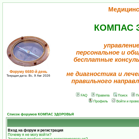
Медицинс
КОМПАС 
управление
персональное и об
бесплатные консул
Форуму 6680-й день
не диагностика и лече
Текущая дата: Вс, 9 Авг 2026
правильного направл
FAQ
Правила
Поиск
П
Профиль
Войти и пров
Список форумов КОМПАС ЗДОРОВЬЯ
Вход на форум и регистрация
Почему я не могу войти?