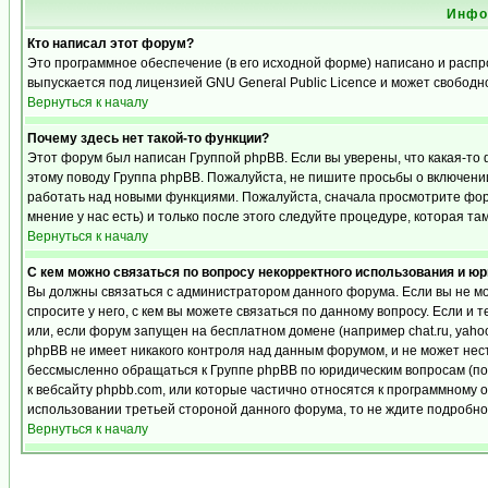
Инфо
Кто написал этот форум?
Это программное обеспечение (в его исходной форме) написано и расп
выпускается под лицензией GNU General Public Licence и может свобод
Вернуться к началу
Почему здесь нет такой-то функции?
Этот форум был написан Группой phpBB. Если вы уверены, что какая-то 
этому поводу Группа phpBB. Пожалуйста, не пишите просьбы о включении
работать над новыми функциями. Пожалуйста, сначала просмотрите фору
мнение у нас есть) и только после этого следуйте процедуре, которая та
Вернуться к началу
С кем можно связаться по вопросу некорректного использования и ю
Вы должны связаться с администратором данного форума. Если вы не мо
спросите у него, с кем вы можете связаться по данному вопросу. Если и 
или, если форум запущен на бесплатном домене (например chat.ru, yahoo, f
phpBB не имеет никакого контроля над данным форумом, и не может нест
бессмысленно обращаться к Группе phpBB по юридическим вопросам (по п
к вебсайту phpbb.com, или которые частично относятся к программному 
использовании третьей стороной данного форума, то не ждите подробног
Вернуться к началу