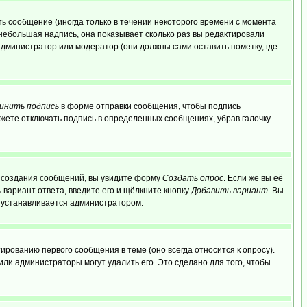
ь сообщение (иногда только в течении некоторого времени с момента
 небольшая надпись, она показывает сколько раз вы редактировали
администратор или модератор (они должны сами оставить пометку, где
инить подпись
в форме отправки сообщения, чтобы подпись
жете отключать подпись в определенных сообщениях, убрав галочку
ля создания сообщений, вы увидите форму
Создать опрос
. Если же вы её
ь вариант ответа, введите его и щёлкните кнопку
Добавить вариант
. Вы
о устанавливается администратором.
ированию первого сообщения в теме (оно всегда относится к опросу).
 или администраторы могут удалить его. Это сделано для того, чтобы