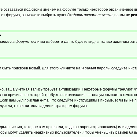
те оставаться под своим именем на форуме только некоторое ограниченное вр
о от форума, вы можете выбрать пункт
Входить автоматически
, но мы
не ре
?
вание на форуме
, если вы выберете
Да
, то будете видны только администрат
т быть присвоен новый. Для этого кликните на
Я забыл пароль
, следуйте инс
ожно, ваша учетная запись требует активизации. Некоторые форумы требуют,
лавная причина, по которой требуется активизация, — она уменьшает возмож
Если вам был прислан e-mail, то следуйте инструкциям в письме, если вы не п
олучили, то свяжитесь с администратором форума.
ьте письмо, которое вам прислали, когда вы зарегистрировались) или админ
оры могут удалять неактивных пользователей, чтобы уменьшить размер базы