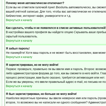
Почему меня автоматически отключает?
Если вы не отметили галочкой пункт
Входить автоматически
, вы сможе
вашей учётной записью. Для того, чтобы вас автоматически не отключал
библиотеке, интернет-кафе, университете и т.д.
Вернуться к началу
Как сделать, чтобы я не появлялся в списке активных пользователей
В настройках вашего профиля вы найдете опцию
Скрывать ваше пребы
скрытый пользователь.
Вернуться к началу
Я забыл пароль!
Не паникуйте! Хотя ваш пароль и не может быть восстановлен, вам може
Вернуться к началу
Я зарегистрирован, но не могу войти!
Первое: проверьте, правильно ли вы ввели имя и пароль. Второе: возм
либо администратором форума до того, как вы сможете в него войти. Г
процесс регистрации, вам было сказано, требуется активизация или нет. 
Если же вы уверены, что ввели правильный адрес e-mail, но письма не п
Вернуться к началу
Я был зарегистрирован, но больше не могу войти!
Наиболее вероятные причины: вы ввели неверное имя или пароль (провер
второе, то возможно вы не написали ни одного сообщения? Администрат