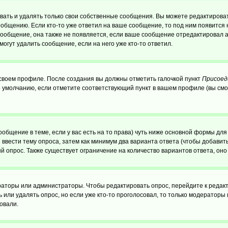
ать и удалять только свои собственные сообщения. Вы можете редактироват
ообщению. Если кто-то уже ответил на ваше сообщение, то под ним появится
 сообщение, она также не появляется, если ваше сообщение отредактировал 
могут удалить сообщение, если на него уже кто-то ответил.
 своем профиле. После создания вы должны отметить галочкой пункт
Присоед
 умолчанию, если отметите соответствующий пункт в вашем профиле (вы смо
сообщение в теме, если у вас есть на то права) чуть ниже основной формы д
ы ввести тему опроса, затем как минимум два варианта ответа (чтобы добавит
й опрос. Также существует ограничение на количество вариантов ответа, он
ераторы или администраторы. Чтобы редактировать опрос, перейдите к редакт
ь или удалять опрос, но если уже кто-то проголосовал, то только модераторы
овали.