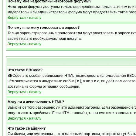
Почему мне недоступны некоторые форумы?
Некоторые форумы доступны только определённым пользователям или гр
модераторы или администраторы форума могут предоставить такое разр
Вернуться к началу
Почему я не могу голосовать в опросе?
Только зарегистрированные пользователи могут участвовать в опросе (чт
вас нет на это необходимых прав доступа.
Вернуться к началу
Что такое BBCode?
BBCode это особая реализация HTML, возможность использования BBCod
нём заключаются в квадратные скобки [ и ], а не < и >, он даёт польз
доступна из формы отправки сообщений.
Вернуться к началу
Могу ли я использовать HTML?
Зависит от того разрешено ли это администратором. Если разрешено его 
могут вызвать проблемы. Если HTML включён, то вы сможете выключить 
Вернуться к началу
Что такое смайлики?
Смайлики, или эмотиконы — это маленькие картинки, которые могут быть 