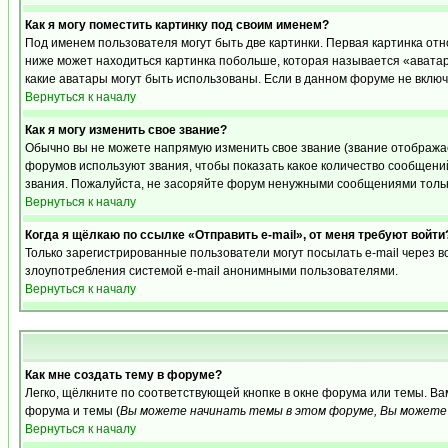
Как я могу поместить картинку под своим именем?
Под именем пользователя могут быть две картинки. Первая картинка отн
ниже может находиться картинка побольше, которая называется «аватара
какие аватары могут быть использованы. Если в данном форуме не вклю
Вернуться к началу
Как я могу изменить свое звание?
Обычно вы не можете напрямую изменить свое звание (звание отображае
форумов используют звания, чтобы показать какое количество сообще
звания. Пожалуйста, не засоряйте форум ненужными сообщениями только
Вернуться к началу
Когда я щёлкаю по ссылке «Отправить e-mail», от меня требуют войти
Только зарегистрированные пользователи могут посылать e-mail через 
злоупотребления системой e-mail анонимными пользователями.
Вернуться к началу
Как мне создать тему в форуме?
Легко, щёлкните по соответствующей кнопке в окне форума или темы. В
форума и темы (
Вы можете начинать темы в этом форуме, Вы можете 
Вернуться к началу