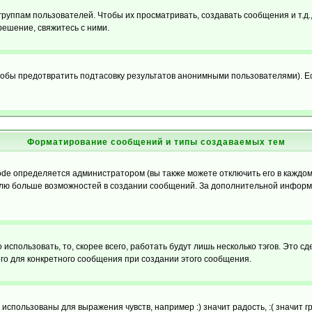
уппам пользователей. Чтобы их просматривать, создавать сообщения и т.д.
ешение, свяжитесь с ними.
обы предотвратить подтасовку результатов анонимными пользователями). Если
Форматирование сообщений и типы создаваемых тем
e определяется администратором (вы также можете отключить его в каждом 
ователю больше возможностей в создании сообщений. За дополнительной инфо
использовать, то, скорее всего, работать будут лишь несколько тэгов. Это с
его для конкретного сообщения при создании этого сообщения.
использованы для выражения чувств, например :) значит радость, :( значит 