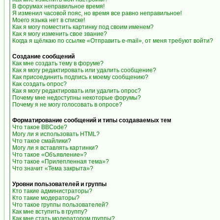
В форумах неправильное время!
Я изменил часовой пояс, но время все равно неправильное!
Моего языка нет в списке!
Как я могу поместить картинку под своим именем?
Как я могу изменить свое звание?
Когда я щёлкаю по ссылке «Отправить e-mail», от меня требуют войти?
Создание сообщений
Как мне создать тему в форуме?
Как я могу редактировать или удалить сообщение?
Как присоединить подпись к моему сообщению?
Как создать опрос?
Как я могу редактировать или удалить опрос?
Почему мне недоступны некоторые форумы?
Почему я не могу голосовать в опросе?
Форматирование сообщений и типы создаваемых тем
Что такое BBCode?
Могу ли я использовать HTML?
Что такое смайлики?
Могу ли я вставлять картинки?
Что такое «Объявление»?
Что такое «Прилепленная тема»?
Что значит «Тема закрыта»?
Уровни пользователей и группы
Кто такие администраторы?
Кто такие модераторы?
Что такое группы пользователей?
Как мне вступить в группу?
Как мне стать модератором группы?