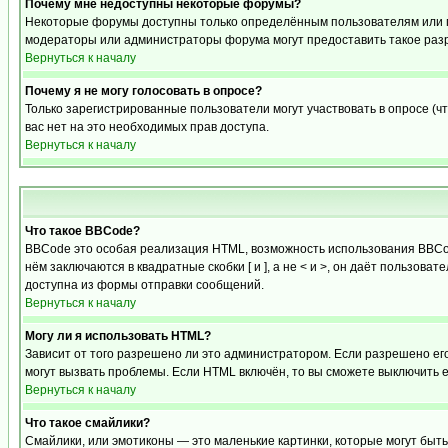
Почему мне недоступны некоторые форумы?
Некоторые форумы доступны только определённым пользователям или гр
модераторы или администраторы форума могут предоставить такое разр
Вернуться к началу
Почему я не могу голосовать в опросе?
Только зарегистрированные пользователи могут участвовать в опросе (чт
вас нет на это необходимых прав доступа.
Вернуться к началу
Что такое BBCode?
BBCode это особая реализация HTML, возможность использования BBCod
нём заключаются в квадратные скобки [ и ], а не < и >, он даёт польз
доступна из формы отправки сообщений.
Вернуться к началу
Могу ли я использовать HTML?
Зависит от того разрешено ли это администратором. Если разрешено его 
могут вызвать проблемы. Если HTML включён, то вы сможете выключить 
Вернуться к началу
Что такое смайлики?
Смайлики, или эмотиконы — это маленькие картинки, которые могут быть 