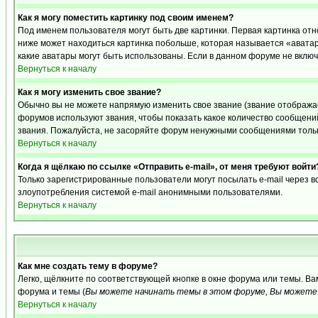
Как я могу поместить картинку под своим именем?
Под именем пользователя могут быть две картинки. Первая картинка отн
ниже может находиться картинка побольше, которая называется «аватара
какие аватары могут быть использованы. Если в данном форуме не вклю
Вернуться к началу
Как я могу изменить свое звание?
Обычно вы не можете напрямую изменить свое звание (звание отображае
форумов используют звания, чтобы показать какое количество сообще
звания. Пожалуйста, не засоряйте форум ненужными сообщениями только
Вернуться к началу
Когда я щёлкаю по ссылке «Отправить e-mail», от меня требуют войти
Только зарегистрированные пользователи могут посылать e-mail через 
злоупотребления системой e-mail анонимными пользователями.
Вернуться к началу
Как мне создать тему в форуме?
Легко, щёлкните по соответствующей кнопке в окне форума или темы. В
форума и темы (
Вы можете начинать темы в этом форуме, Вы можете 
Вернуться к началу