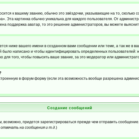
осится к вашему званию, обычно это звёздочки, указывающие на то, сколько 
». Эта картинка обычно уникальна для каждого пользователя. От администрат
чена поддержка аватар, то это решение администраторов, вы можете выяснит
тся ниже вашего имени в созданном вами сообщении или теме, а так же в ва
ний было написано и чтобы идентифицировать определенных пользователей:
 для того, чтобы повысить ваше звание, за это модератор или администрат
?
встроенную в форум форму (если эта возможность вообще разрешена админис
Создание сообщений
ам, возможно, придется зарегистрироваться прежде чем отправить сообщение
отвечать на сообщения и т.д.
)