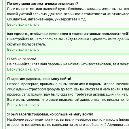
Почему меня автоматически отключает?
Если вы не отметили галочкой пункт
Входить автоматически
, вы сможе
вашей учётной записью. Для того, чтобы вас автоматически не отключал
библиотеке, интернет-кафе, университете и т.д.
Вернуться к началу
Как сделать, чтобы я не появлялся в списке активных пользователей
В настройках вашего профиля вы найдете опцию
Скрывать ваше пребы
скрытый пользователь.
Вернуться к началу
Я забыл пароль!
Не паникуйте! Хотя ваш пароль и не может быть восстановлен, вам може
Вернуться к началу
Я зарегистрирован, но не могу войти!
Первое: проверьте, правильно ли вы ввели имя и пароль. Второе: возм
либо администратором форума до того, как вы сможете в него войти. Г
процесс регистрации, вам было сказано, требуется активизация или нет. 
Если же вы уверены, что ввели правильный адрес e-mail, но письма не п
Вернуться к началу
Я был зарегистрирован, но больше не могу войти!
Наиболее вероятные причины: вы ввели неверное имя или пароль (провер
второе, то возможно вы не написали ни одного сообщения? Администрат