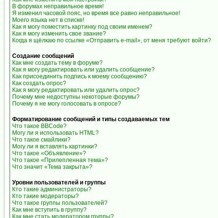
В форумах неправильное время!
Я изменил часовой пояс, но время все равно неправильное!
Моего языка нет в списке!
Как я могу поместить картинку под своим именем?
Как я могу изменить свое звание?
Когда я щёлкаю по ссылке «Отправить e-mail», от меня требуют войти?
Создание сообщений
Как мне создать тему в форуме?
Как я могу редактировать или удалить сообщение?
Как присоединить подпись к моему сообщению?
Как создать опрос?
Как я могу редактировать или удалить опрос?
Почему мне недоступны некоторые форумы?
Почему я не могу голосовать в опросе?
Форматирование сообщений и типы создаваемых тем
Что такое BBCode?
Могу ли я использовать HTML?
Что такое смайлики?
Могу ли я вставлять картинки?
Что такое «Объявление»?
Что такое «Прилепленная тема»?
Что значит «Тема закрыта»?
Уровни пользователей и группы
Кто такие администраторы?
Кто такие модераторы?
Что такое группы пользователей?
Как мне вступить в группу?
Как мне стать модератором группы?