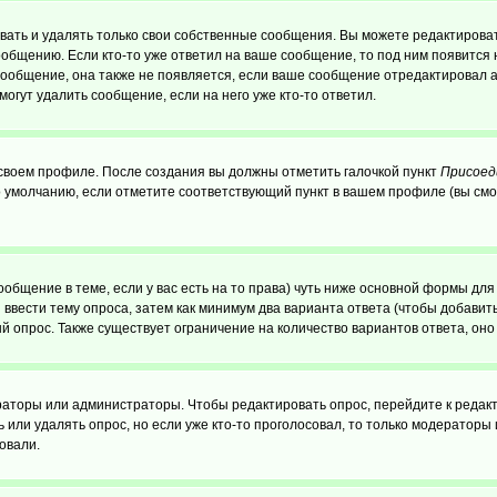
ать и удалять только свои собственные сообщения. Вы можете редактироват
ообщению. Если кто-то уже ответил на ваше сообщение, то под ним появится
 сообщение, она также не появляется, если ваше сообщение отредактировал 
могут удалить сообщение, если на него уже кто-то ответил.
 своем профиле. После создания вы должны отметить галочкой пункт
Присоед
 умолчанию, если отметите соответствующий пункт в вашем профиле (вы смо
сообщение в теме, если у вас есть на то права) чуть ниже основной формы д
ы ввести тему опроса, затем как минимум два варианта ответа (чтобы добавит
й опрос. Также существует ограничение на количество вариантов ответа, он
ераторы или администраторы. Чтобы редактировать опрос, перейдите к редакт
ь или удалять опрос, но если уже кто-то проголосовал, то только модераторы
овали.