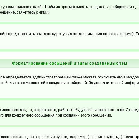
уппам пользователей. Чтобы их просматривать, создавать сообщения и т.д.
ешение, свяжитесь с ними.
обы предотвратить подтасовку результатов анонимными пользователями). Если
Форматирование сообщений и типы создаваемых тем
e определяется администратором (вы также можете отключить его в каждом 
ователю больше возможностей в создании сообщений. За дополнительной инфо
использовать, то, скорее всего, работать будут лишь несколько тэгов. Это с
его для конкретного сообщения при создании этого сообщения.
использованы для выражения чувств, например :) значит радость, :( значит 