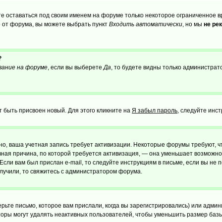
те оставаться под своим именем на форуме только некоторое ограниченное вр
о от форума, вы можете выбрать пункт
Входить автоматически
, но мы
не ре
?
вание на форуме
, если вы выберете
Да
, то будете видны только администрат
т быть присвоен новый. Для этого кликните на
Я забыл пароль
, следуйте инс
ожно, ваша учетная запись требует активизации. Некоторые форумы требуют,
лавная причина, по которой требуется активизация, — она уменьшает возмож
Если вам был прислан e-mail, то следуйте инструкциям в письме, если вы не п
олучили, то свяжитесь с администратором форума.
ьте письмо, которое вам прислали, когда вы зарегистрировались) или админ
оры могут удалять неактивных пользователей, чтобы уменьшить размер базы