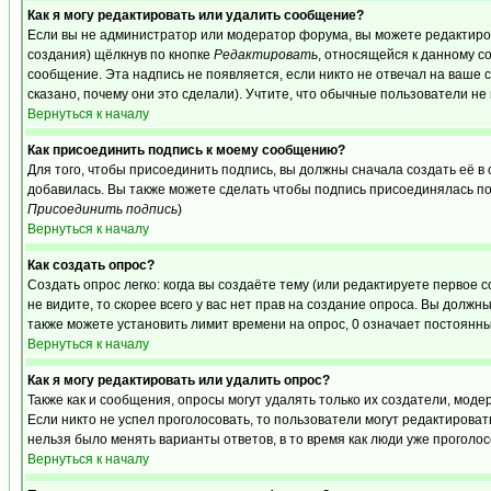
Как я могу редактировать или удалить сообщение?
Если вы не администратор или модератор форума, вы можете редактиров
создания) щёлкнув по кнопке
Редактировать
, относящейся к данному с
сообщение. Эта надпись не появляется, если никто не отвечал на ваше
сказано, почему они это сделали). Учтите, что обычные пользователи не 
Вернуться к началу
Как присоединить подпись к моему сообщению?
Для того, чтобы присоединить подпись, вы должны сначала создать её в
добавилась. Вы также можете сделать чтобы подпись присоединялась по
Присоединить подпись
)
Вернуться к началу
Как создать опрос?
Создать опрос легко: когда вы создаёте тему (или редактируете первое 
не видите, то скорее всего у вас нет прав на создание опроса. Вы должн
также можете установить лимит времени на опрос, 0 означает постоянны
Вернуться к началу
Как я могу редактировать или удалить опрос?
Также как и сообщения, опросы могут удалять только их создатели, мод
Если никто не успел проголосовать, то пользователи могут редактироват
нельзя было менять варианты ответов, в то время как люди уже проголос
Вернуться к началу