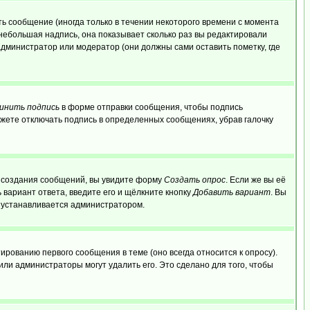
ь сообщение (иногда только в течении некоторого времени с момента
 небольшая надпись, она показывает сколько раз вы редактировали
администратор или модератор (они должны сами оставить пометку, где
инить подпись
в форме отправки сообщения, чтобы подпись
жете отключать подпись в определенных сообщениях, убрав галочку
ля создания сообщений, вы увидите форму
Создать опрос
. Если же вы её
ь вариант ответа, введите его и щёлкните кнопку
Добавить вариант
. Вы
о устанавливается администратором.
ированию первого сообщения в теме (оно всегда относится к опросу).
 или администраторы могут удалить его. Это сделано для того, чтобы