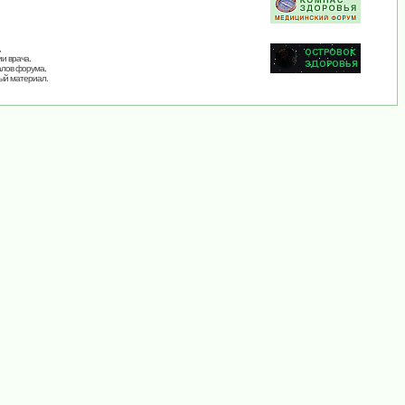
,
и врача.
алов форума.
ый материал.