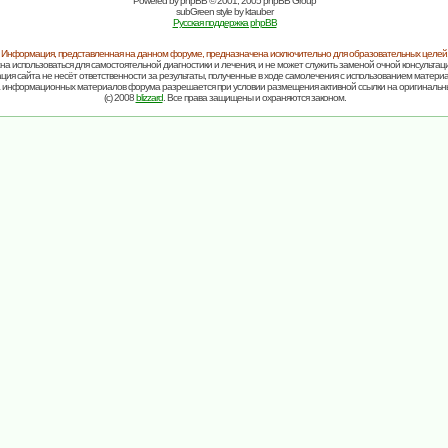
Powered by
phpBB
© 2001, 2005 phpBB Group
subGreen style by
ktauber
Русская поддержка phpBB
Информация, представленная на данном форуме, предназначена исключительно для образовательных целей
на использоваться для самостоятельной диагностики и лечения, и не может служить заменой очной консультаци
ия сайта не несёт ответственности за результаты, полученные в ходе самолечения с использованием матери
 информационных материалов форума разрешается при условии размещения активной ссылки на оригинальн
(c) 2008
blizzard
. Все права защищены и охраняются законом.