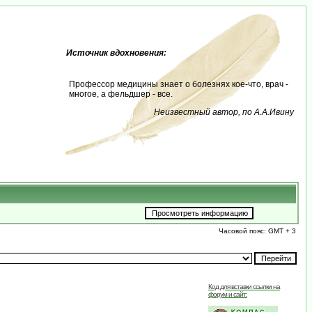
Источник вдохновения:
Профессор медицины знает о болезнях кое-что, врач -
многое, а фельдшер - все.
Неизвестный автор, по А.А.Ивину
Часовой пояс: GMT + 3
Код для вставки ссылки на
форум и сайт: