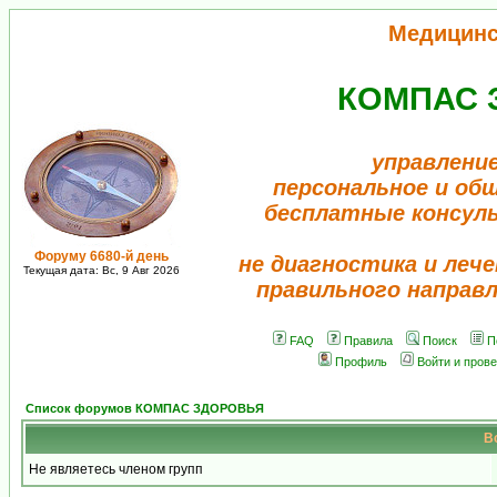
Медицинс
КОМПАС 
управлени
персональное и об
бесплатные консул
Форуму 6680-й день
не диагностика и лече
Текущая дата: Вс, 9 Авг 2026
правильного направ
FAQ
Правила
Поиск
П
Профиль
Войти и пров
Список форумов КОМПАС ЗДОРОВЬЯ
В
Не являетесь членом групп