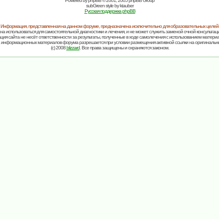
Powered by
phpBB
© 2001, 2005 phpBB Group
subGreen style by
ktauber
Русская поддержка phpBB
Информация, представленная на данном форуме, предназначена исключительно для образовательных целей
на использоваться для самостоятельной диагностики и лечения, и не может служить заменой очной консультаци
ия сайта не несёт ответственности за результаты, полученные в ходе самолечения с использованием матери
 информационных материалов форума разрешается при условии размещения активной ссылки на оригинальн
(c) 2008
blizzard
. Все права защищены и охраняются законом.