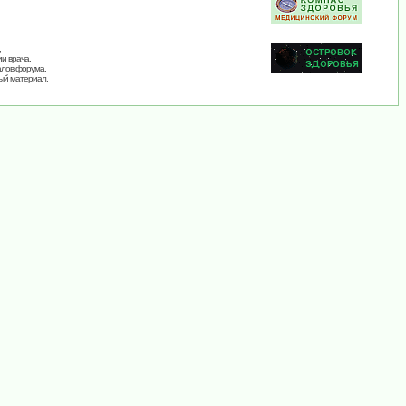
,
и врача.
алов форума.
ый материал.