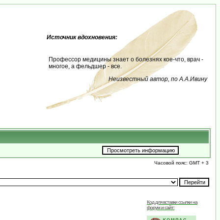
Источник вдохновения:
Профессор медицины знает о болезнях кое-что, врач -
многое, а фельдшер - все.
Неизвестный автор, по А.А.Ивину
Часовой пояс: GMT + 3
Код для вставки ссылки на
форум и сайт: