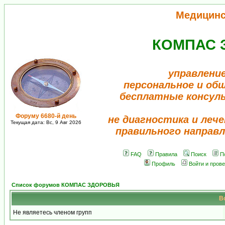
Медицинс
КОМПАС 
управление
персональное и об
бесплатные консул
Форуму 6680-й день
не диагностика и лече
Текущая дата: Вс, 9 Авг 2026
правильного направл
FAQ
Правила
Поиск
П
Профиль
Войти и пров
Список форумов КОМПАС ЗДОРОВЬЯ
В
Не являетесь членом групп