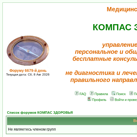
Медицинс
КОМПАС 
управление
персональное и об
бесплатные консул
Форуму 6679-й день
не диагностика и лече
Текущая дата: Сб, 8 Авг 2026
правильного направл
FAQ
Правила
Поиск
П
Профиль
Войти и пров
Список форумов КОМПАС ЗДОРОВЬЯ
В
Не являетесь членом групп