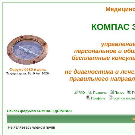
Медицинс
КОМПАС 
управление
персональное и об
бесплатные консул
Форуму 6680-й день
не диагностика и лече
Текущая дата: Вс, 9 Авг 2026
правильного направл
FAQ
Правила
Поиск
П
Профиль
Войти и пров
Список форумов КОМПАС ЗДОРОВЬЯ
В
Не являетесь членом групп