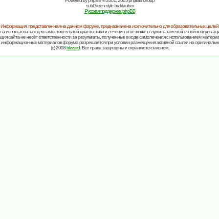
Powered by
phpBB
© 2001, 2005 phpBB Group
subGreen style by
ktauber
Русская поддержка phpBB
Информация, представленная на данном форуме, предназначена исключительно для образовательных целей
на использоваться для самостоятельной диагностики и лечения, и не может служить заменой очной консультаци
ия сайта не несёт ответственности за результаты, полученные в ходе самолечения с использованием матери
 информационных материалов форума разрешается при условии размещения активной ссылки на оригинальн
(c) 2008
blizzard
. Все права защищены и охраняются законом.