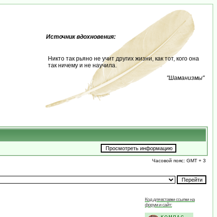
Источник вдохновения:
Никто так рьяно не учит других жизни, как тот, кого она
так ничему и не научила.
"Шаманизмы"
Часовой пояс: GMT + 3
Код для вставки ссылки на
форум и сайт: