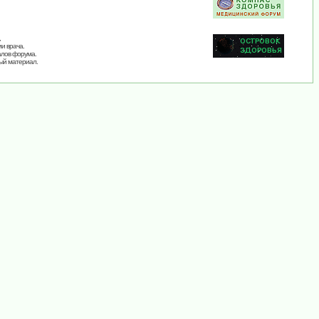
,
и врача.
алов форума.
ый материал.