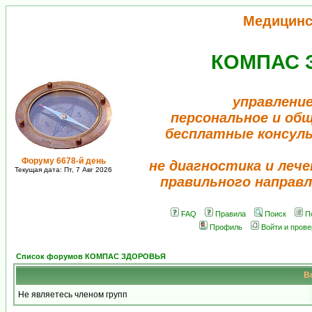
Медицинс
КОМПАС 
управление
персональное и об
бесплатные консул
Форуму 6678-й день
не диагностика и лече
Текущая дата: Пт, 7 Авг 2026
правильного направл
FAQ
Правила
Поиск
П
Профиль
Войти и пров
Список форумов КОМПАС ЗДОРОВЬЯ
В
Не являетесь членом групп