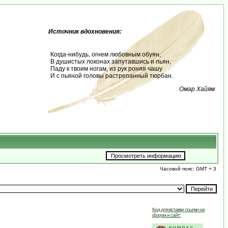
Источник вдохновения:
Когда-нибудь, огнем любовным обуян,
В душистых локонах запутавшись и пьян,
Паду к твоим ногам, из рук роняя чашу
И с пьяной головы растрепанный тюрбан.
Омар Хайям
Часовой пояс: GMT + 3
Код для вставки ссылки на
форум и сайт: