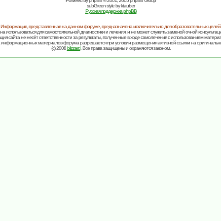
Powered by
phpBB
© 2001, 2005 phpBB Group
subGreen style by
ktauber
Русская поддержка phpBB
Информация, представленная на данном форуме, предназначена исключительно для образовательных целей
на использоваться для самостоятельной диагностики и лечения, и не может служить заменой очной консультаци
ия сайта не несёт ответственности за результаты, полученные в ходе самолечения с использованием матери
 информационных материалов форума разрешается при условии размещения активной ссылки на оригинальн
(c) 2008
blizzard
. Все права защищены и охраняются законом.