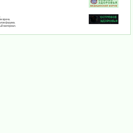
,
и врача.
алов форума.
ый материал.