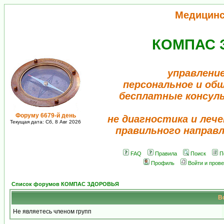
Медицинс
КОМПАС 
управлени
персональное и об
бесплатные консул
Форуму 6679-й день
не диагностика и лече
Текущая дата: Сб, 8 Авг 2026
правильного направ
FAQ
Правила
Поиск
П
Профиль
Войти и пров
Список форумов КОМПАС ЗДОРОВЬЯ
В
Не являетесь членом групп