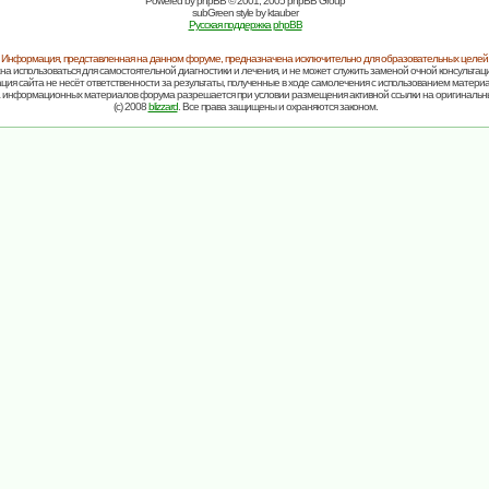
Powered by
phpBB
© 2001, 2005 phpBB Group
subGreen style by
ktauber
Русская поддержка phpBB
Информация, представленная на данном форуме, предназначена исключительно для образовательных целей
на использоваться для самостоятельной диагностики и лечения, и не может служить заменой очной консультаци
ия сайта не несёт ответственности за результаты, полученные в ходе самолечения с использованием матери
 информационных материалов форума разрешается при условии размещения активной ссылки на оригинальн
(c) 2008
blizzard
. Все права защищены и охраняются законом.