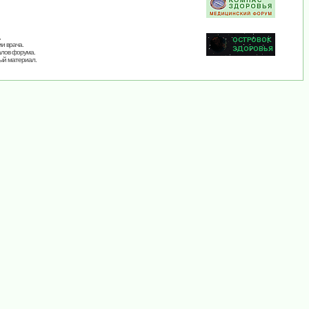
,
и врача.
алов форума.
ый материал.