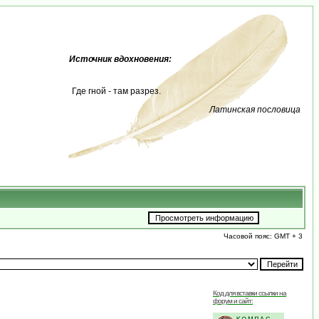
Источник вдохновения:
Где гной - там разрез.
Латинская пословица
Часовой пояс: GMT + 3
Код для вставки ссылки на
форум и сайт: