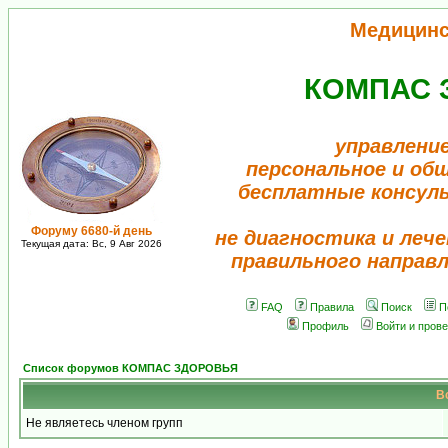
Медицинс
КОМПАС 
управлени
персональное и об
бесплатные консул
Форуму 6680-й день
не диагностика и лече
Текущая дата: Вс, 9 Авг 2026
правильного направ
FAQ
Правила
Поиск
П
Профиль
Войти и пров
Список форумов КОМПАС ЗДОРОВЬЯ
В
Не являетесь членом групп