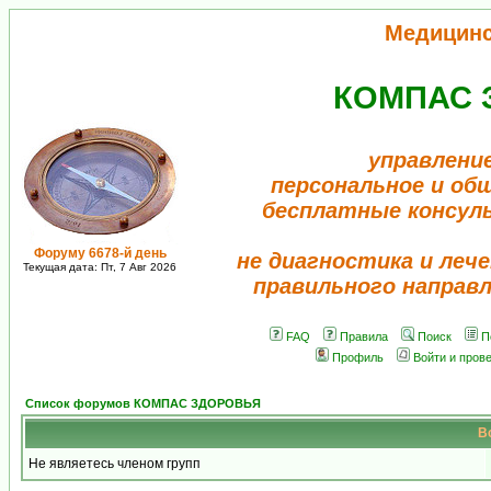
Медицин
КОМПАС 
управлени
персональное и об
бесплатные консул
Форуму 6678-й день
не диагностика и лече
Текущая дата: Пт, 7 Авг 2026
правильного направ
FAQ
Правила
Поиск
П
Профиль
Войти и пров
Список форумов КОМПАС ЗДОРОВЬЯ
В
Не являетесь членом групп