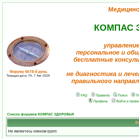
Медицинс
КОМПАС 
управление
персональное и об
бесплатные консул
Форуму 6678-й день
не диагностика и лече
Текущая дата: Пт, 7 Авг 2026
правильного направл
FAQ
Правила
Поиск
П
Профиль
Войти и пров
Список форумов КОМПАС ЗДОРОВЬЯ
В
Не являетесь членом групп