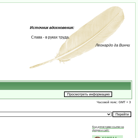
Источник вдохновения:
Слава - в руках труда.
Леонардо да Винчи
Часовой пояс: GMT + 3
Код для вставки ссылки на
форум и сайт: