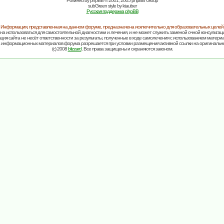
Powered by
phpBB
© 2001, 2005 phpBB Group
subGreen style by
ktauber
Русская поддержка phpBB
Информация, представленная на данном форуме, предназначена исключительно для образовательных целей
на использоваться для самостоятельной диагностики и лечения, и не может служить заменой очной консультаци
ия сайта не несёт ответственности за результаты, полученные в ходе самолечения с использованием матери
 информационных материалов форума разрешается при условии размещения активной ссылки на оригинальн
(c) 2008
blizzard
. Все права защищены и охраняются законом.