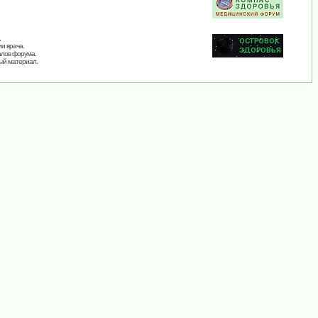
,
и врача.
алов форума.
ый материал.