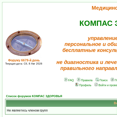
Медицин
КОМПАС 
управлени
персональное и об
бесплатные консул
Форуму 6679-й день
не диагностика и лече
Текущая дата: Сб, 8 Авг 2026
правильного направ
FAQ
Правила
Поиск
П
Профиль
Войти и пров
Список форумов КОМПАС ЗДОРОВЬЯ
В
Не являетесь членом групп