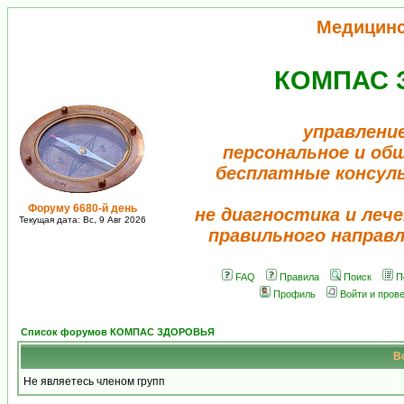
Медицин
КОМПАС 
управлени
персональное и об
бесплатные консул
Форуму 6680-й день
не диагностика и лече
Текущая дата: Вс, 9 Авг 2026
правильного направ
FAQ
Правила
Поиск
П
Профиль
Войти и пров
Список форумов КОМПАС ЗДОРОВЬЯ
В
Не являетесь членом групп