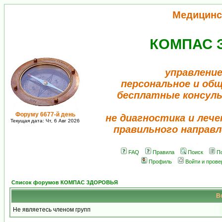
Медицинс
КОМПАС 
управление
персональное и об
бесплатные консул
Форуму 6677-й день
не диагностика и лече
Текущая дата: Чт, 6 Авг 2026
правильного направл
FAQ
Правила
Поиск
П
Профиль
Войти и пров
Список форумов КОМПАС ЗДОРОВЬЯ
В
Не являетесь членом групп