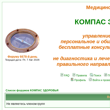
Медицин
КОМПАС 
управлени
персональное и об
бесплатные консул
Форуму 6678-й день
не диагностика и лече
Текущая дата: Пт, 7 Авг 2026
правильного направ
FAQ
Правила
Поиск
П
Профиль
Войти и пров
Список форумов КОМПАС ЗДОРОВЬЯ
В
Не являетесь членом групп