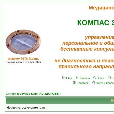
Медицинс
КОМПАС 
управление
персональное и об
бесплатные консул
Форуму 6678-й день
не диагностика и лече
Текущая дата: Пт, 7 Авг 2026
правильного направл
FAQ
Правила
Поиск
П
Профиль
Войти и пров
Список форумов КОМПАС ЗДОРОВЬЯ
В
Не являетесь членом групп