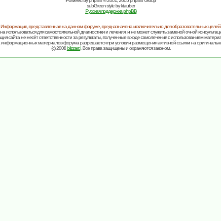
Powered by
phpBB
© 2001, 2005 phpBB Group
subGreen style by
ktauber
Русская поддержка phpBB
Информация, представленная на данном форуме, предназначена исключительно для образовательных целей
на использоваться для самостоятельной диагностики и лечения, и не может служить заменой очной консультаци
ия сайта не несёт ответственности за результаты, полученные в ходе самолечения с использованием матери
 информационных материалов форума разрешается при условии размещения активной ссылки на оригинальн
(c) 2008
blizzard
. Все права защищены и охраняются законом.