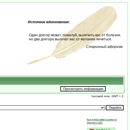
Источник вдохновения:
Один доктор может, пожалуй, вылечить вас от болезни,
но два доктора вылечат вас от желания лечиться.
Старинный афоризм
Часовой пояс: GMT + 3
Код для вставки ссылки на
форум и сайт: