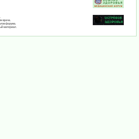
,
и врача.
алов форума.
ый материал.