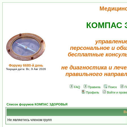
Медицин
КОМПАС 
управлени
персональное и об
бесплатные консул
Форуму 6680-й день
не диагностика и лече
Текущая дата: Вс, 9 Авг 2026
правильного направ
FAQ
Правила
Поиск
П
Профиль
Войти и пров
Список форумов КОМПАС ЗДОРОВЬЯ
В
Не являетесь членом групп