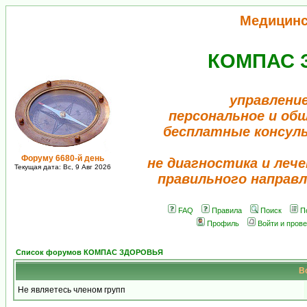
Медицинс
КОМПАС 
управление
персональное и об
бесплатные консул
Форуму 6680-й день
не диагностика и лече
Текущая дата: Вс, 9 Авг 2026
правильного направл
FAQ
Правила
Поиск
П
Профиль
Войти и пров
Список форумов КОМПАС ЗДОРОВЬЯ
В
Не являетесь членом групп